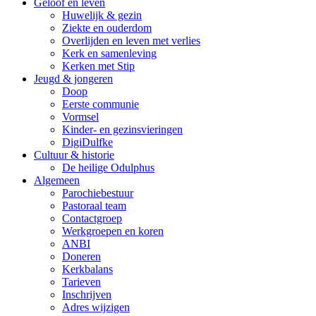
Geloof en leven
Huwelijk & gezin
Ziekte en ouderdom
Overlijden en leven met verlies
Kerk en samenleving
Kerken met Stip
Jeugd & jongeren
Doop
Eerste communie
Vormsel
Kinder- en gezinsvieringen
DigiDulfke
Cultuur & historie
De heilige Odulphus
Algemeen
Parochiebestuur
Pastoraal team
Contactgroep
Werkgroepen en koren
ANBI
Doneren
Kerkbalans
Tarieven
Inschrijven
Adres wijzigen