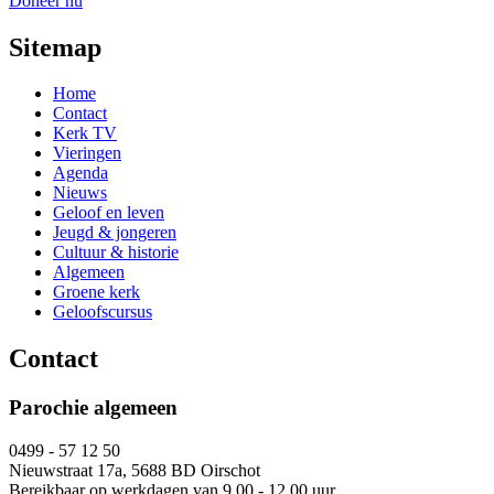
Doneer nu
Sitemap
Home
Contact
Kerk TV
Vieringen
Agenda
Nieuws
Geloof en leven
Jeugd & jongeren
Cultuur & historie
Algemeen
Groene kerk
Geloofscursus
Contact
Parochie algemeen
0499 - 57 12 50
Nieuwstraat 17a, 5688 BD Oirschot
Bereikbaar op werkdagen van 9.00 - 12.00 uur