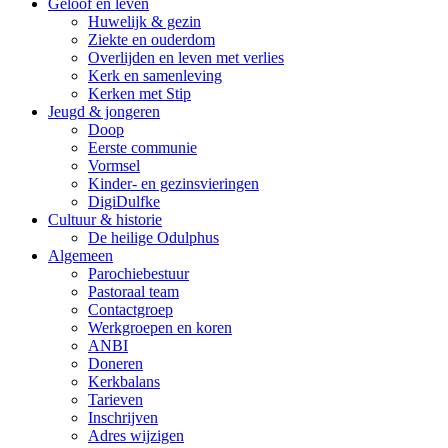
Geloof en leven
Huwelijk & gezin
Ziekte en ouderdom
Overlijden en leven met verlies
Kerk en samenleving
Kerken met Stip
Jeugd & jongeren
Doop
Eerste communie
Vormsel
Kinder- en gezinsvieringen
DigiDulfke
Cultuur & historie
De heilige Odulphus
Algemeen
Parochiebestuur
Pastoraal team
Contactgroep
Werkgroepen en koren
ANBI
Doneren
Kerkbalans
Tarieven
Inschrijven
Adres wijzigen