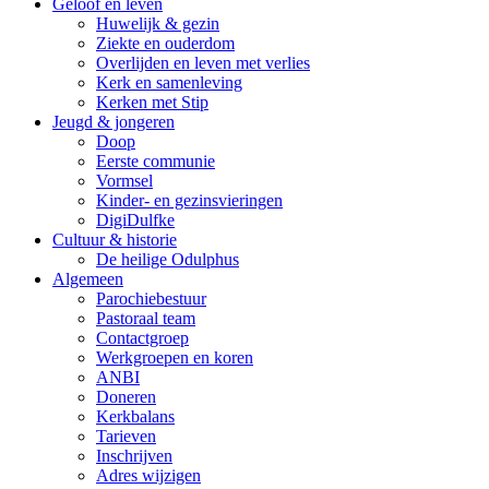
Geloof en leven
Huwelijk & gezin
Ziekte en ouderdom
Overlijden en leven met verlies
Kerk en samenleving
Kerken met Stip
Jeugd & jongeren
Doop
Eerste communie
Vormsel
Kinder- en gezinsvieringen
DigiDulfke
Cultuur & historie
De heilige Odulphus
Algemeen
Parochiebestuur
Pastoraal team
Contactgroep
Werkgroepen en koren
ANBI
Doneren
Kerkbalans
Tarieven
Inschrijven
Adres wijzigen