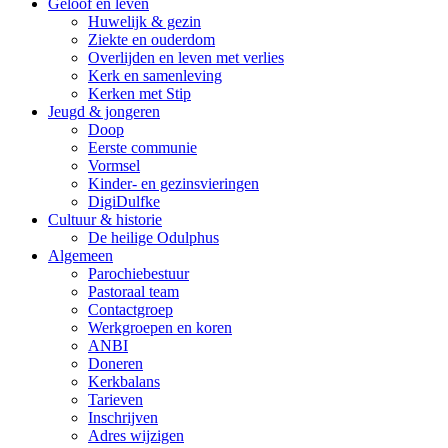
Geloof en leven
Huwelijk & gezin
Ziekte en ouderdom
Overlijden en leven met verlies
Kerk en samenleving
Kerken met Stip
Jeugd & jongeren
Doop
Eerste communie
Vormsel
Kinder- en gezinsvieringen
DigiDulfke
Cultuur & historie
De heilige Odulphus
Algemeen
Parochiebestuur
Pastoraal team
Contactgroep
Werkgroepen en koren
ANBI
Doneren
Kerkbalans
Tarieven
Inschrijven
Adres wijzigen