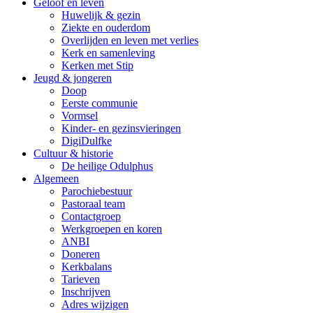
Geloof en leven
Huwelijk & gezin
Ziekte en ouderdom
Overlijden en leven met verlies
Kerk en samenleving
Kerken met Stip
Jeugd & jongeren
Doop
Eerste communie
Vormsel
Kinder- en gezinsvieringen
DigiDulfke
Cultuur & historie
De heilige Odulphus
Algemeen
Parochiebestuur
Pastoraal team
Contactgroep
Werkgroepen en koren
ANBI
Doneren
Kerkbalans
Tarieven
Inschrijven
Adres wijzigen