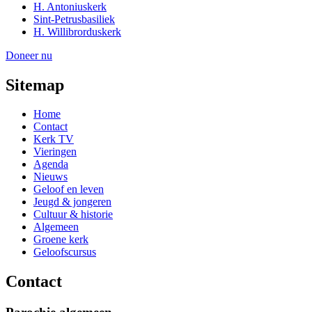
H. Antoniuskerk
Sint-Petrusbasiliek
H. Willibrorduskerk
Doneer nu
Sitemap
Home
Contact
Kerk TV
Vieringen
Agenda
Nieuws
Geloof en leven
Jeugd & jongeren
Cultuur & historie
Algemeen
Groene kerk
Geloofscursus
Contact