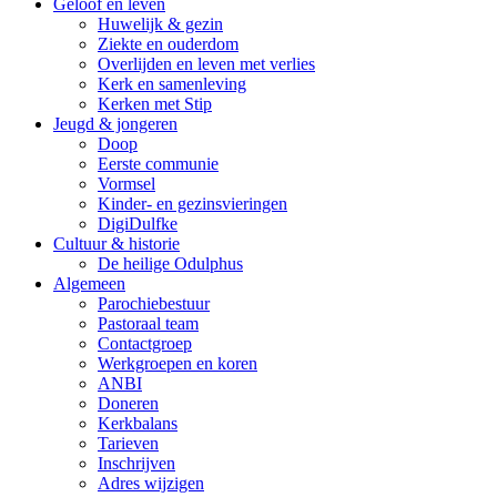
Geloof en leven
Huwelijk & gezin
Ziekte en ouderdom
Overlijden en leven met verlies
Kerk en samenleving
Kerken met Stip
Jeugd & jongeren
Doop
Eerste communie
Vormsel
Kinder- en gezinsvieringen
DigiDulfke
Cultuur & historie
De heilige Odulphus
Algemeen
Parochiebestuur
Pastoraal team
Contactgroep
Werkgroepen en koren
ANBI
Doneren
Kerkbalans
Tarieven
Inschrijven
Adres wijzigen