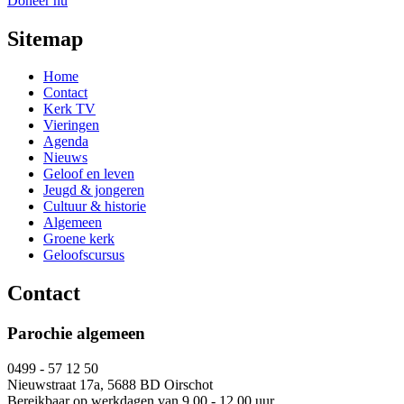
Doneer nu
Sitemap
Home
Contact
Kerk TV
Vieringen
Agenda
Nieuws
Geloof en leven
Jeugd & jongeren
Cultuur & historie
Algemeen
Groene kerk
Geloofscursus
Contact
Parochie algemeen
0499 - 57 12 50
Nieuwstraat 17a, 5688 BD Oirschot
Bereikbaar op werkdagen van 9.00 - 12.00 uur