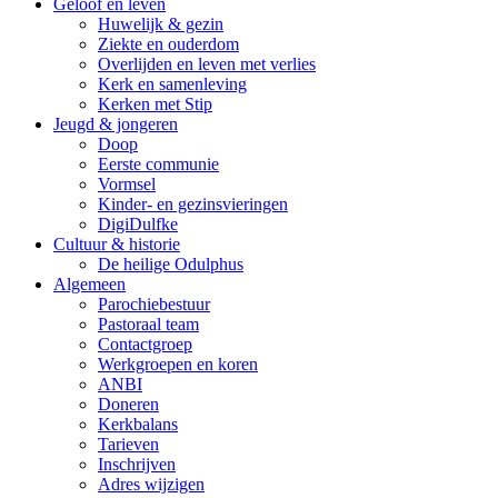
Geloof en leven
Huwelijk & gezin
Ziekte en ouderdom
Overlijden en leven met verlies
Kerk en samenleving
Kerken met Stip
Jeugd & jongeren
Doop
Eerste communie
Vormsel
Kinder- en gezinsvieringen
DigiDulfke
Cultuur & historie
De heilige Odulphus
Algemeen
Parochiebestuur
Pastoraal team
Contactgroep
Werkgroepen en koren
ANBI
Doneren
Kerkbalans
Tarieven
Inschrijven
Adres wijzigen