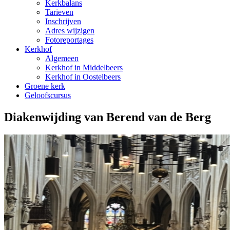
Kerkbalans
Tarieven
Inschrijven
Adres wijzigen
Fotoreportages
Kerkhof
Algemeen
Kerkhof in Middelbeers
Kerkhof in Oostelbeers
Groene kerk
Geloofscursus
Diakenwijding van Berend van de Berg