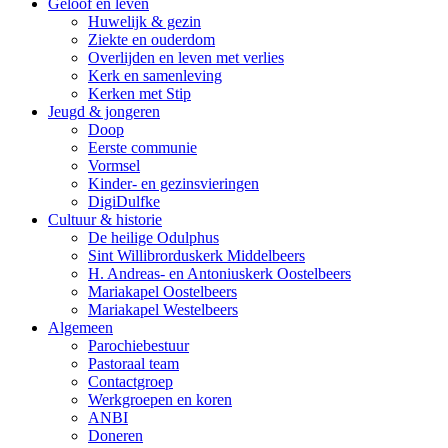
Geloof en leven
Huwelijk & gezin
Ziekte en ouderdom
Overlijden en leven met verlies
Kerk en samenleving
Kerken met Stip
Jeugd & jongeren
Doop
Eerste communie
Vormsel
Kinder- en gezinsvieringen
DigiDulfke
Cultuur & historie
De heilige Odulphus
Sint Willibrorduskerk Middelbeers
H. Andreas- en Antoniuskerk Oostelbeers
Mariakapel Oostelbeers
Mariakapel Westelbeers
Algemeen
Parochiebestuur
Pastoraal team
Contactgroep
Werkgroepen en koren
ANBI
Doneren