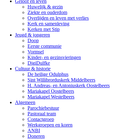
Geloof en leven
Huwelijk & gezin
Ziekte en ouderdom
Overlijden en leven met verlies
Kerk en samenleving
Kerken met Stip
Jeugd & jongeren
Doop
Eerste communie
Vormsel
Kinder- en gezinsvieringen
DigiDulfke
Cultuur & historie
De heilige Odulphus
Sint Willibrorduskerk Middelbeers
H. Andreas- en Antoniuskerk Oostelbeers
Mariakapel Oostelbeers
Mariakapel Westelbeers
Algemeen
Parochiebestuur
Pastoraal team
Contactgroep
Werkgroepen en koren
ANBI
Doneren