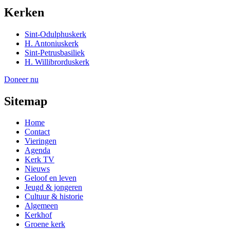
Kerken
Sint-Odulphuskerk
H. Antoniuskerk
Sint-Petrusbasiliek
H. Willibrorduskerk
Doneer nu
Sitemap
Home
Contact
Vieringen
Agenda
Kerk TV
Nieuws
Geloof en leven
Jeugd & jongeren
Cultuur & historie
Algemeen
Kerkhof
Groene kerk