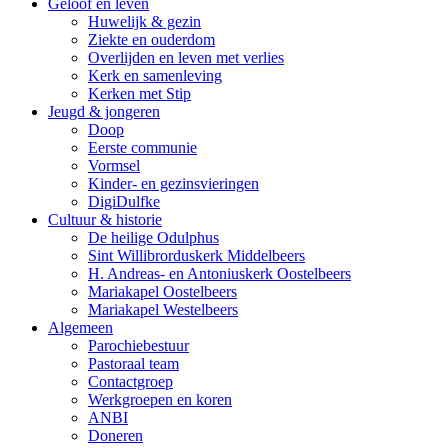
Geloof en leven
Huwelijk & gezin
Ziekte en ouderdom
Overlijden en leven met verlies
Kerk en samenleving
Kerken met Stip
Jeugd & jongeren
Doop
Eerste communie
Vormsel
Kinder- en gezinsvieringen
DigiDulfke
Cultuur & historie
De heilige Odulphus
Sint Willibrorduskerk Middelbeers
H. Andreas- en Antoniuskerk Oostelbeers
Mariakapel Oostelbeers
Mariakapel Westelbeers
Algemeen
Parochiebestuur
Pastoraal team
Contactgroep
Werkgroepen en koren
ANBI
Doneren