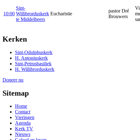
Sint-
Vi
pastor Dré
10:00
Willibrorduskerk
Eucharistie
me
Brouwers
te Middelbeers
sa
Kerken
Sint-Odulphuskerk
H. Antoniuskerk
Sint-Petrusbasiliek
H. Willibrorduskerk
Doneer nu
Sitemap
Home
Contact
Vieringen
Agenda
Kerk TV
Nieuws
Geloof en leven