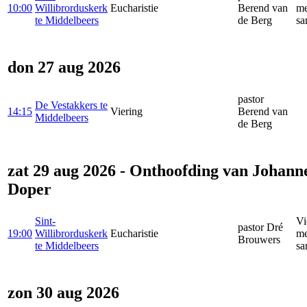
10:00
Willibrorduskerk
Eucharistie
Berend van
me
te Middelbeers
de Berg
sa
don 27 aug 2026
pastor
De Vestakkers te
14:15
Viering
Berend van
Middelbeers
de Berg
zat 29 aug 2026 - Onthoofding van Johann
Doper
Sint-
Vi
pastor Dré
19:00
Willibrorduskerk
Eucharistie
me
Brouwers
te Middelbeers
sa
zon 30 aug 2026