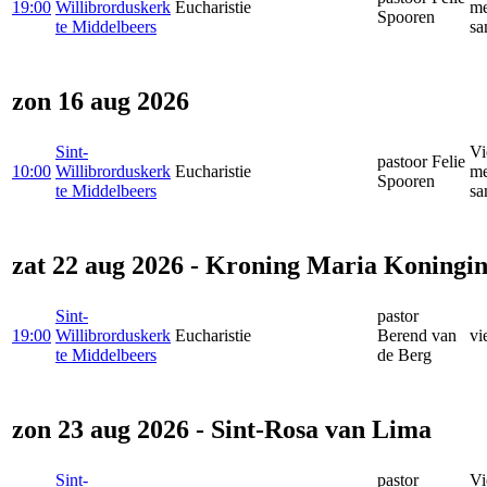
19:00
Willibrorduskerk
Eucharistie
me
Spooren
te Middelbeers
sa
zon 16 aug 2026
Sint-
Vi
pastoor Felie
10:00
Willibrorduskerk
Eucharistie
me
Spooren
te Middelbeers
sa
zat 22 aug 2026 - Kroning Maria Koningi
Sint-
pastor
19:00
Willibrorduskerk
Eucharistie
Berend van
vi
te Middelbeers
de Berg
zon 23 aug 2026 - Sint-Rosa van Lima
Sint-
pastor
Vi