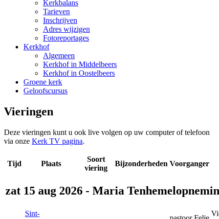
Kerkbalans
Tarieven
Inschrijven
Adres wijzigen
Fotoreportages
Kerkhof
Algemeen
Kerkhof in Middelbeers
Kerkhof in Oostelbeers
Groene kerk
Geloofscursus
Vieringen
Deze vieringen kunt u ook live volgen op uw computer of telefoon
via onze
Kerk TV pagina
.
Soort
Tijd
Plaats
Bijzonderheden
Voorganger
viering
zat 15 aug 2026 - Maria Tenhemelopnemi
Sint-
Vi
pastoor Felie