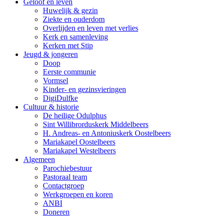
Geloof en leven
Huwelijk & gezin
Ziekte en ouderdom
Overlijden en leven met verlies
Kerk en samenleving
Kerken met Stip
Jeugd & jongeren
Doop
Eerste communie
Vormsel
Kinder- en gezinsvieringen
DigiDulfke
Cultuur & historie
De heilige Odulphus
Sint Willibrorduskerk Middelbeers
H. Andreas- en Antoniuskerk Oostelbeers
Mariakapel Oostelbeers
Mariakapel Westelbeers
Algemeen
Parochiebestuur
Pastoraal team
Contactgroep
Werkgroepen en koren
ANBI
Doneren