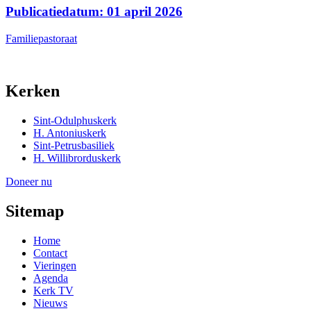
Publicatiedatum: 01 april 2026
Familiepastoraat
Kerken
Sint-Odulphuskerk
H. Antoniuskerk
Sint-Petrusbasiliek
H. Willibrorduskerk
Doneer nu
Sitemap
Home
Contact
Vieringen
Agenda
Kerk TV
Nieuws