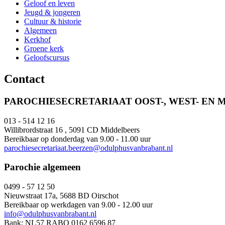
Geloof en leven
Jeugd & jongeren
Cultuur & historie
Algemeen
Kerkhof
Groene kerk
Geloofscursus
Contact
PAROCHIESECRETARIAAT OOST-, WEST- EN 
013 - 514 12 16
Willibrordstraat 16 , 5091 CD Middelbeers
Bereikbaar op donderdag van 9.00 - 11.00 uur
parochiesecretariaat.beerzen@odulphusvanbrabant.nl
Parochie algemeen
0499 - 57 12 50
Nieuwstraat 17a, 5688 BD Oirschot
Bereikbaar op werkdagen van 9.00 - 12.00 uur
info@odulphusvanbrabant.nl
Bank: NL57 RABO 0162 6596 87