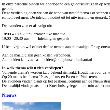
In onze parochie bieden we doorlopend een geloofscursus aan op iede
geloof.
Deze verdieping doen we aan de hand van twaalf thema's of stappen zoa
en nog veel meer. De inleiding nodigt uit tot uitwisseling en gesprek
De avonden zien er als volgt uit:
18:00 – 18.45 uur Gezamenlijke maaltijd
19:00 - 20:30 uur Inleiding en gesprek
U bent vrij om wel of niet deel te nemen aan de maaltijd. Graag ontv
Aan de maaltijd zijn geen kosten verbonden.
Aanmelden kan via: aanmelden@odulphusvanbrabant.nl
In welk thema wilt u zich verdiepen?
Volgende thema's worden t.z.t. bekend gemaakt. Houdt hiervoor de we
Op 20 mei is het thema "Paastijd" tussen Pasen en Pinksteren.
De avonden vinden plaats op het pastoraal centrum aan de Nieuwstraa
De maaltijd vindt plaats in het Koetshuis, gelegen in de tuin achter 
Nieuws