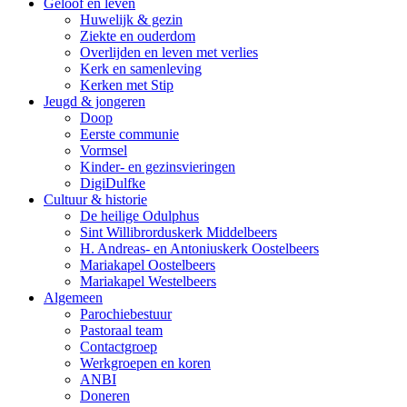
Geloof en leven
Huwelijk & gezin
Ziekte en ouderdom
Overlijden en leven met verlies
Kerk en samenleving
Kerken met Stip
Jeugd & jongeren
Doop
Eerste communie
Vormsel
Kinder- en gezinsvieringen
DigiDulfke
Cultuur & historie
De heilige Odulphus
Sint Willibrorduskerk Middelbeers
H. Andreas- en Antoniuskerk Oostelbeers
Mariakapel Oostelbeers
Mariakapel Westelbeers
Algemeen
Parochiebestuur
Pastoraal team
Contactgroep
Werkgroepen en koren
ANBI
Doneren