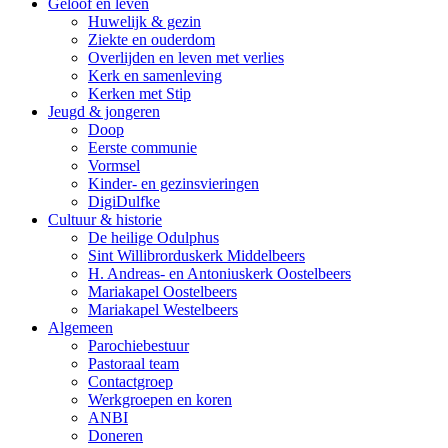
Geloof en leven
Huwelijk & gezin
Ziekte en ouderdom
Overlijden en leven met verlies
Kerk en samenleving
Kerken met Stip
Jeugd & jongeren
Doop
Eerste communie
Vormsel
Kinder- en gezinsvieringen
DigiDulfke
Cultuur & historie
De heilige Odulphus
Sint Willibrorduskerk Middelbeers
H. Andreas- en Antoniuskerk Oostelbeers
Mariakapel Oostelbeers
Mariakapel Westelbeers
Algemeen
Parochiebestuur
Pastoraal team
Contactgroep
Werkgroepen en koren
ANBI
Doneren