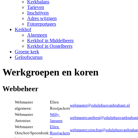
Kerkbalans
Tarieven
Inschrijven
Adres wijzigen
Fotoreportages
Kerkhof
Algemeen
Kerkhof in Middelbeers
Kerkhof in Oostelbeers
Groene kerk
Geloofscursus
Werkgroepen en koren
Webbeheer
Webmaster
Ellen
webmaster@odulphusvanbrabant.nl
algemeen:
Rooijackers
Webmaster
Willy
webmaster.antbest@odulphusvanbrabant
Antonius:
Janssen
Webmaster
Ellen
webmaster.oirschsp@odulphusvanbraban
Oirschot/Spoordonk:
Rooijackers