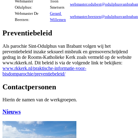
Webmaster
Toon
webmaster.odubest@odulphusvanbraban
Odulphus:
Smetsers
Webmaster De
Gerard
webmaster.beerzen@odulphusvanbrabant
Beerzen:
Willemen
Preventiebeleid
Als parochie Sint-Odulphus van Brabant volgen wij het
preventiebeleid inzake seksueel misbruik en grensoverschrijdend
gedrag in de Rooms-Katholieke Kerk zoals vermeld op de website
www.rkkerk.nl. Dit beleid is via de volgende link te bekijken:
www.rkkerk.nl/praktische-informatie-voor-
bisdomparochie/preventiebeleid/
Contactpersonen
Hierin de namen van de werkgroepen.
Nieuws