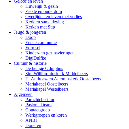
Geloof en leven
Huwelijk & gezin
Ziekte en ouderdom
Overlijden en leven met verlies
Kerk en samenleving
Kerken met Stip
Jeugd & jongeren
Doop
Eerste communie
Vormsel
Kinder- en gezinsvieringen
DigiDulfke
Cultuur & historie
De heilige Odulphus
Sint Willibrorduskerk Middelbeers
H. Andreas- en Antoniuskerk Oostelbeers
Mariakapel Oostelbeers
Mariakapel Westelbeers
Algemeen
Parochiebestuur
Pastoraal team
Contactgroep
Werkgroepen en koren
ANBI
Doneren