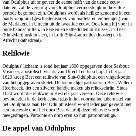
van Odulphus uit ongeveer de eerste helft van de tiende eeuw
dateren, zal de verering van Odulphus vermoedelijk in diezelfde
periode begonnen zijn. Odulphus wordt als heilige genoemd in een
martyrologium (geschiedenisboek van martelaren en heiligen) van
de Mariakerk in Utrecht uit de twaalfde eeuw. Ook komt hij voor in
oude handschriften, in kerken en kathedralen in Brussel, in Trier
(Sint-Martinusklooster), in Luik (Sint-Laurentiusklooster) en in
Atrecht (kathedraal).
Relikwie
Odulphus' lichaam is rond het jaar 1600 opgegraven door Sasbout
Vosmeer, apostolisch vicaris van Utrecht en bisschop. In het jaar
1620 kreeg Best een relikwie van Sint-Odulphus, een vingerkootje
van het opgegraven skelet. De toenmalige pastoor van Best, Willem
Heerbeeck, liet een zilveren handje maken als reliekschrijn. Sinds
1620 wordt die relikwie in Best elk jaar vereerd. Deze relikwie
bevindt zich in de kerk achter glas in het voormalige tabernakel van
het Odulphusaltaar. Het Odulphusfeest wordt ieder jaar gevierd met
een processie door het dorp Best waarbij deze relikwie wordt
meegedragen. Parochie en dorp eren zo hun patroonheilige.
De appel van Odulphus