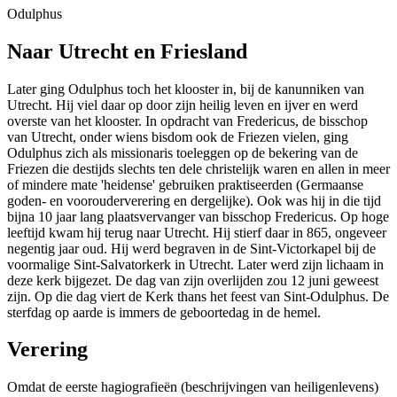
Odulphus
Naar Utrecht en Friesland
Later ging Odulphus toch het klooster in, bij de kanunniken van
Utrecht. Hij viel daar op door zijn heilig leven en ijver en werd
overste van het klooster. In opdracht van Fredericus, de bisschop
van Utrecht, onder wiens bisdom ook de Friezen vielen, ging
Odulphus zich als missionaris toeleggen op de bekering van de
Friezen die destijds slechts ten dele christelijk waren en allen in meer
of mindere mate 'heidense' gebruiken praktiseerden (Germaanse
goden- en voorouderverering en dergelijke). Ook was hij in die tijd
bijna 10 jaar lang plaatsvervanger van bisschop Fredericus. Op hoge
leeftijd kwam hij terug naar Utrecht. Hij stierf daar in 865, ongeveer
negentig jaar oud. Hij werd begraven in de Sint-Victorkapel bij de
voormalige Sint-Salvatorkerk in Utrecht. Later werd zijn lichaam in
deze kerk bijgezet. De dag van zijn overlijden zou 12 juni geweest
zijn. Op die dag viert de Kerk thans het feest van Sint-Odulphus. De
sterfdag op aarde is immers de geboortedag in de hemel.
Verering
Omdat de eerste hagiografieën (beschrijvingen van heiligenlevens)