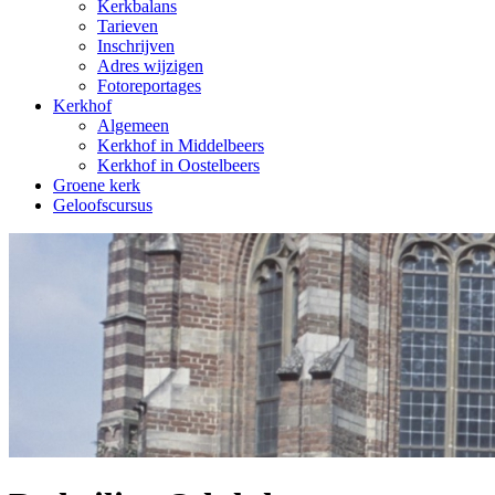
Kerkbalans
Tarieven
Inschrijven
Adres wijzigen
Fotoreportages
Kerkhof
Algemeen
Kerkhof in Middelbeers
Kerkhof in Oostelbeers
Groene kerk
Geloofscursus