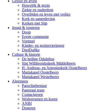
Geloof en leven
Huwelijk & gezin
Ziekte en ouderdom
Overlijden en leven met verlies
Kerk en samenleving
Kerken met Stip
Jeugd & jongeren
Doop
Eerste communie
Vormsel
Kinder- en gezinsvieringen
DigiDulfke
Cultuur & historie
De heilige Odulphus
Sint Willibrorduskerk Middelbeers
H. Andreas- en Antoniuskerk Oostelbeers
Mariakapel Oostelbeers
Mariakapel Westelbeers
Algemeen
Parochiebestuur
Pastoraal team
Contactgroep
Werkgroepen en koren
ANBI
Doneren