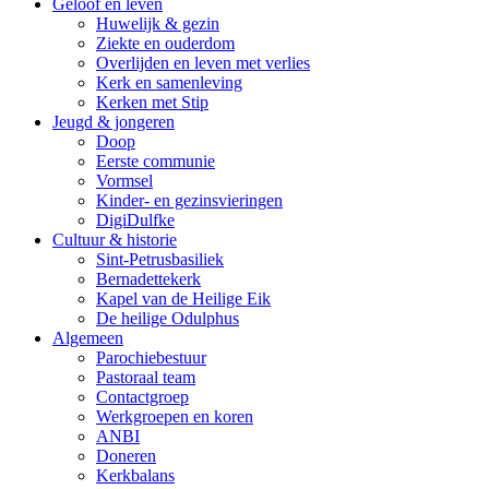
Geloof en leven
Huwelijk & gezin
Ziekte en ouderdom
Overlijden en leven met verlies
Kerk en samenleving
Kerken met Stip
Jeugd & jongeren
Doop
Eerste communie
Vormsel
Kinder- en gezinsvieringen
DigiDulfke
Cultuur & historie
Sint-Petrusbasiliek
Bernadettekerk
Kapel van de Heilige Eik
De heilige Odulphus
Algemeen
Parochiebestuur
Pastoraal team
Contactgroep
Werkgroepen en koren
ANBI
Doneren
Kerkbalans