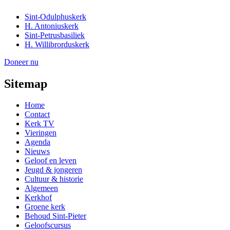
Sint-Odulphuskerk
H. Antoniuskerk
Sint-Petrusbasiliek
H. Willibrorduskerk
Doneer nu
Sitemap
Home
Contact
Kerk TV
Vieringen
Agenda
Nieuws
Geloof en leven
Jeugd & jongeren
Cultuur & historie
Algemeen
Kerkhof
Groene kerk
Behoud Sint-Pieter
Geloofscursus