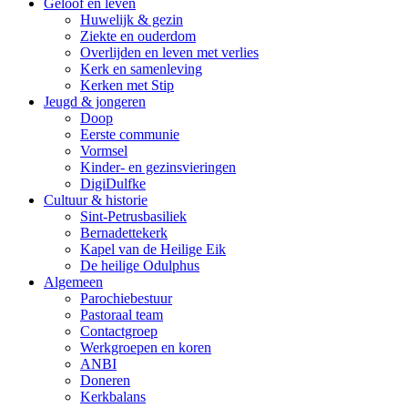
Geloof en leven
Huwelijk & gezin
Ziekte en ouderdom
Overlijden en leven met verlies
Kerk en samenleving
Kerken met Stip
Jeugd & jongeren
Doop
Eerste communie
Vormsel
Kinder- en gezinsvieringen
DigiDulfke
Cultuur & historie
Sint-Petrusbasiliek
Bernadettekerk
Kapel van de Heilige Eik
De heilige Odulphus
Algemeen
Parochiebestuur
Pastoraal team
Contactgroep
Werkgroepen en koren
ANBI
Doneren
Kerkbalans