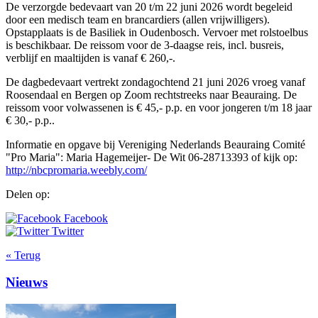
De verzorgde bedevaart van 20 t/m 22 juni 2026 wordt begeleid
door een medisch team en brancardiers (allen vrijwilligers).
Opstapplaats is de Basiliek in Oudenbosch. Vervoer met rolstoelbus
is beschikbaar. De reissom voor de 3-daagse reis, incl. busreis,
verblijf en maaltijden is vanaf € 260,-.
De dagbedevaart vertrekt zondagochtend 21 juni 2026 vroeg vanaf
Roosendaal en Bergen op Zoom rechtstreeks naar Beauraing. De
reissom voor volwassenen is € 45,- p.p. en voor jongeren t/m 18 jaar
€ 30,- p.p..
Informatie en opgave bij Vereniging Nederlands Beauraing Comité
"Pro Maria": Maria Hagemeijer- De Wit 06-28713393 of kijk op:
http://nbcpromaria.weebly.com/
Delen op:
Facebook
Twitter
« Terug
Nieuws