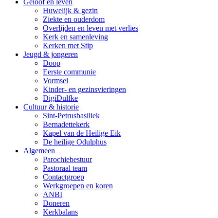
Geloof en leven
Huwelijk & gezin
Ziekte en ouderdom
Overlijden en leven met verlies
Kerk en samenleving
Kerken met Stip
Jeugd & jongeren
Doop
Eerste communie
Vormsel
Kinder- en gezinsvieringen
DigiDulfke
Cultuur & historie
Sint-Petrusbasiliek
Bernadettekerk
Kapel van de Heilige Eik
De heilige Odulphus
Algemeen
Parochiebestuur
Pastoraal team
Contactgroep
Werkgroepen en koren
ANBI
Doneren
Kerkbalans