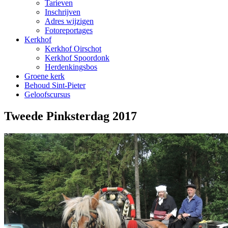
Tarieven
Inschrijven
Adres wijzigen
Fotoreportages
Kerkhof
Kerkhof Oirschot
Kerkhof Spoordonk
Herdenkingsbos
Groene kerk
Behoud Sint-Pieter
Geloofscursus
Tweede Pinksterdag 2017