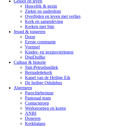
Geloof en leven
Huwelijk & gezin
Ziekte en ouderdom
Overlijden en leven met verlies
Kerk en samenleving
Kerken met Stip
Jeugd & jongeren
Doop
Eerste communie
Vormsel
Kinder- en gezinsvieringen
DigiDulfke
Cultuur & historie
Sint-Petrusbasiliek
Bernadettekerk
Kapel van de Heilige Eik
De heilige Odulphus
Algemeen
Parochiebestuur
Pastoraal team
Contactgroep
Werkgroepen en koren
ANBI
Doneren
Kerkbalans