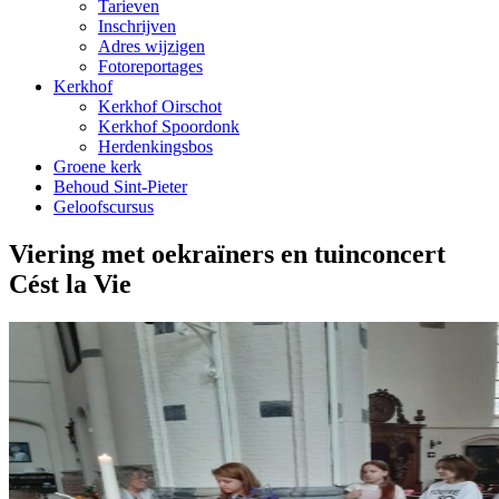
Tarieven
Inschrijven
Adres wijzigen
Fotoreportages
Kerkhof
Kerkhof Oirschot
Kerkhof Spoordonk
Herdenkingsbos
Groene kerk
Behoud Sint-Pieter
Geloofscursus
Viering met oekraïners en tuinconcert
Cést la Vie