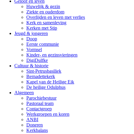
Geloof en leven
Huwelijk & gezin
Ziekte en ouderdom
Overlijden en leven met verlies
Kerk en samenleving
Kerken met Stip
Jeugd & jongeren
Doop
Eerste communie
Vormsel
Kinder- en gezinsvieringen
DigiDulfke
Cultuur & historie
Sint-Petrusbasiliek
Bernadettekerk
Kapel van de Heilige Eik
De heilige Odulphus
Algemeen
Parochiebestuur
Pastoraal team
Contactgroep
Werkgroepen en koren
ANBI
Doneren
Kerkbalans