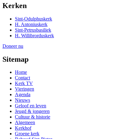
Kerken
Sint-Odulphuskerk
H. Antoniuskerk
Sint-Petrusbasiliek
H. Willibrorduskerk
Doneer nu
Sitemap
Home
Contact
Kerk TV
Vieringen
Agenda
Nieuws
Geloof en leven
Jeugd & jongeren
Cultuur & historie
Algemeen
Kerkhof
Groene kerk