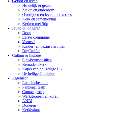
Geloof en leven
Huwelijk & gezin
Ziekte en ouderdom
Overlijden en leven met verlies
Kerk en samenleving
Kerken met Stip
Jeugd & jongeren
Doop
Eerste communie
Vormsel
Kinder- en gezinsvieringen
DigiDulfke
Cultuur & historie
Sint-Petrusbasiliek
Bernadettekerk
Kapel van de Heilige Eik
De heilige Odulphus
Algemeen
Parochiebestuur
Pastoraal team
Contactgroep
Werkgroepen en koren
ANBI
Doneren
Kerkbalans