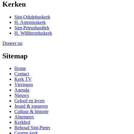
Kerken
Sint-Odulphuskerk
H. Antoniuskerk
Sint-Petrusbasiliek
H. Willibrorduskerk
Doneer nu
Sitemap
Home
Contact
Kerk TV
Vieringen
Agenda
Nieuws
Geloof en leven
Jeugd & jongeren
Cultuur & historie
Algemeen
Kerkhof
Behoud Sint-Pieter
Groene kerk