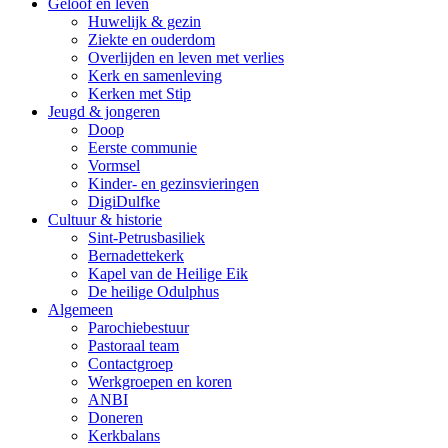
Geloof en leven
Huwelijk & gezin
Ziekte en ouderdom
Overlijden en leven met verlies
Kerk en samenleving
Kerken met Stip
Jeugd & jongeren
Doop
Eerste communie
Vormsel
Kinder- en gezinsvieringen
DigiDulfke
Cultuur & historie
Sint-Petrusbasiliek
Bernadettekerk
Kapel van de Heilige Eik
De heilige Odulphus
Algemeen
Parochiebestuur
Pastoraal team
Contactgroep
Werkgroepen en koren
ANBI
Doneren
Kerkbalans