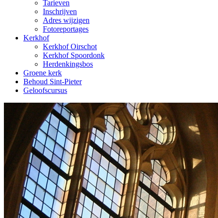
Tarieven
Inschrijven
Adres wijzigen
Fotoreportages
Kerkhof
Kerkhof Oirschot
Kerkhof Spoordonk
Herdenkingsbos
Groene kerk
Behoud Sint-Pieter
Geloofscursus