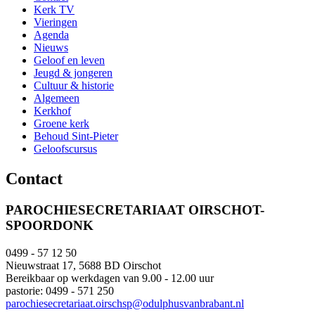
Kerk TV
Vieringen
Agenda
Nieuws
Geloof en leven
Jeugd & jongeren
Cultuur & historie
Algemeen
Kerkhof
Groene kerk
Behoud Sint-Pieter
Geloofscursus
Contact
PAROCHIESECRETARIAAT OIRSCHOT-
SPOORDONK
0499 - 57 12 50
Nieuwstraat 17, 5688 BD Oirschot
Bereikbaar op werkdagen van 9.00 - 12.00 uur
pastorie: 0499 - 571 250
parochiesecretariaat.oirschsp@odulphusvanbrabant.nl