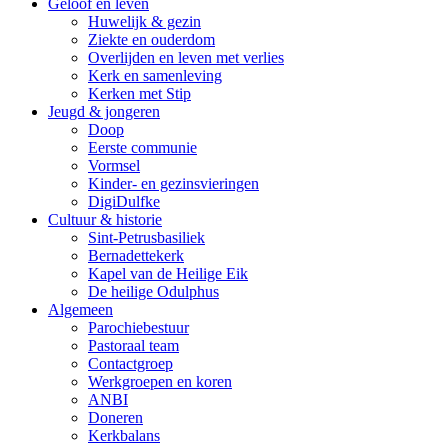
Geloof en leven
Huwelijk & gezin
Ziekte en ouderdom
Overlijden en leven met verlies
Kerk en samenleving
Kerken met Stip
Jeugd & jongeren
Doop
Eerste communie
Vormsel
Kinder- en gezinsvieringen
DigiDulfke
Cultuur & historie
Sint-Petrusbasiliek
Bernadettekerk
Kapel van de Heilige Eik
De heilige Odulphus
Algemeen
Parochiebestuur
Pastoraal team
Contactgroep
Werkgroepen en koren
ANBI
Doneren
Kerkbalans