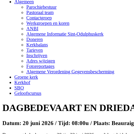
Algemeen
Parochiebestuur
Pastoraal team
Contactgroep
Werkgroepen en koren
ANBI
Algemene Informatie Sint-Odulphuskerk
Doneren
Kerkbalans
Tarieven
Inschrijven
Adres wijzigen
Fotoreportages
Algemene Verordening Gegevensbescherming
Groene kerk
Kerkhof
SBO
Geloofscursus
DAGBEDEVAART EN DRIED
Datum: 20 juni 2026 / Tijd: 08:00u / Plaats: Beaurai