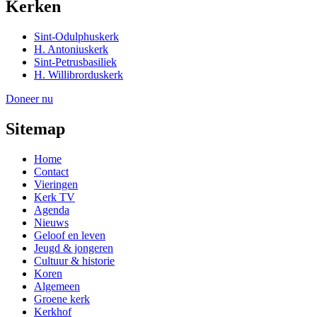
Kerken
Sint-Odulphuskerk
H. Antoniuskerk
Sint-Petrusbasiliek
H. Willibrorduskerk
Doneer nu
Sitemap
Home
Contact
Vieringen
Kerk TV
Agenda
Nieuws
Geloof en leven
Jeugd & jongeren
Cultuur & historie
Koren
Algemeen
Groene kerk
Kerkhof