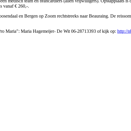
n medisch team en brancardiers (allen vrijwilligers). Opstapplaats is 
is vanaf € 260,-.
sendaal en Bergen op Zoom rechtstreeks naar Beauraing. De reissom vo
Pro Maria": Maria Hagemeijer- De Wit 06-28713393 of kijk op:
http://