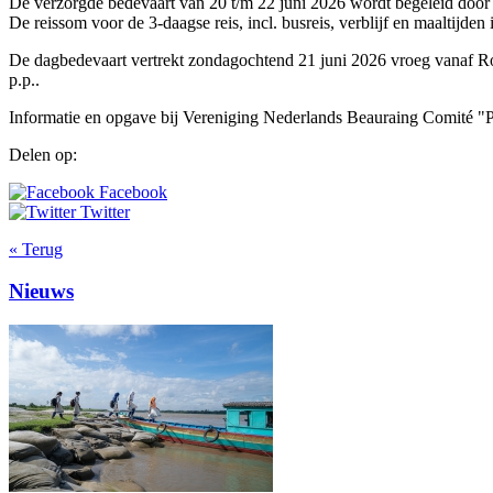
De verzorgde bedevaart van 20 t/m 22 juni 2026 wordt begeleid door ee
De reissom voor de 3-daagse reis, incl. busreis, verblijf en maaltijden 
De dagbedevaart vertrekt zondagochtend 21 juni 2026 vroeg vanaf Roo
p.p..
Informatie en opgave bij Vereniging Nederlands Beauraing Comité "
Delen op:
Facebook
Twitter
« Terug
Nieuws