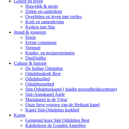
Geloof en leven
Huwelijk & gezin
Ziekte en ouderdom
Overlijden en leven met verlies
Kerk en samenleving
Kerken met Stip
Jeugd & jongeren
Doop
Eerste communie
Vormsel
Kinder- en gezinsvieringen
DigiDulfke
Cultuur & historie
De heilige Odulphus
Odulphuskerk Best
Odulphuslied
Odulphusgebed
Sint-Odulphuskapel ( huidig gezondheidscentrum)
Sint-Annakapel Aarle
Mariakapel in de Vleut
Onze lieve vrouwe van de Heikant kapel
Kapel Sint-Odulphus kerkhof
Koren
Gemengd koor Sint Odulphus Best
Kinderkoor de Gouden Appeltjes