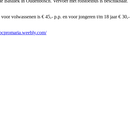
de Basiliek in Oudenbosch. Vervoer met rolstoelbus is beschikbaar.
or volwassenen is € 45,- p.p. en voor jongeren t/m 18 jaar € 30,-
nbcpromaria.weebly.com/