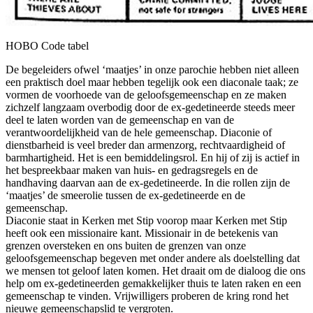
HOBO Code tabel
De begeleiders ofwel ‘maatjes’ in onze parochie hebben niet alleen
een praktisch doel maar hebben tegelijk ook een diaconale taak; ze
vormen de voorhoede van de geloofsgemeenschap en ze maken
zichzelf langzaam overbodig door de ex-gedetineerde steeds meer
deel te laten worden van de gemeenschap en van de
verantwoordelijkheid van de hele gemeenschap. Diaconie of
dienstbarheid is veel breder dan armenzorg, rechtvaardigheid of
barmhartigheid. Het is een bemiddelingsrol. En hij of zij is actief in
het bespreekbaar maken van huis- en gedragsregels en de
handhaving daarvan aan de ex-gedetineerde. In die rollen zijn de
‘maatjes’ de smeerolie tussen de ex-gedetineerde en de
gemeenschap.
Diaconie staat in Kerken met Stip voorop maar Kerken met Stip
heeft ook een missionaire kant. Missionair in de betekenis van
grenzen oversteken en ons buiten de grenzen van onze
geloofsgemeenschap begeven met onder andere als doelstelling dat
we mensen tot geloof laten komen. Het draait om de dialoog die ons
help om ex-gedetineerden gemakkelijker thuis te laten raken en een
gemeenschap te vinden. Vrijwilligers proberen de kring rond het
nieuwe gemeenschapslid te vergroten.