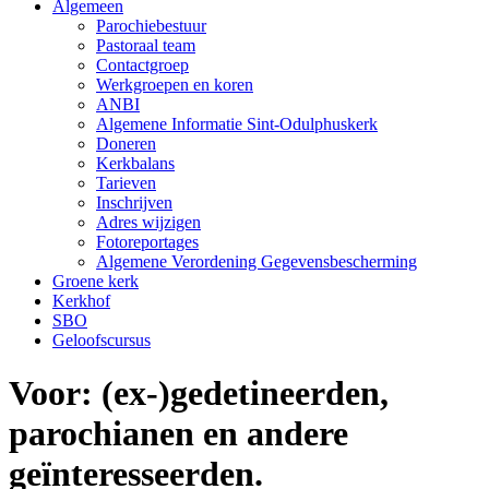
Algemeen
Parochiebestuur
Pastoraal team
Contactgroep
Werkgroepen en koren
ANBI
Algemene Informatie Sint-Odulphuskerk
Doneren
Kerkbalans
Tarieven
Inschrijven
Adres wijzigen
Fotoreportages
Algemene Verordening Gegevensbescherming
Groene kerk
Kerkhof
SBO
Geloofscursus
Voor: (ex-)gedetineerden,
parochianen en andere
geïnteresseerden.