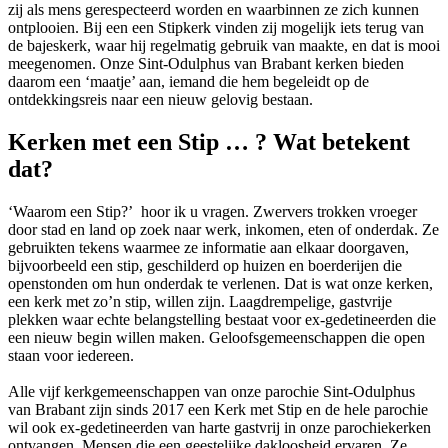
zij als mens gerespecteerd worden en waarbinnen ze zich kunnen
ontplooien. Bij een een Stipkerk vinden zij mogelijk iets terug van
de bajeskerk, waar hij regelmatig gebruik van maakte, en dat is mooi
meegenomen. Onze Sint-Odulphus van Brabant kerken bieden
daarom een ‘maatje’ aan, iemand die hem begeleidt op de
ontdekkingsreis naar een nieuw gelovig bestaan.
Kerken met een Stip … ? Wat betekent
dat?
‘Waarom een Stip?’ hoor ik u vragen. Zwervers trokken vroeger
door stad en land op zoek naar werk, inkomen, eten of onderdak. Ze
gebruikten tekens waarmee ze informatie aan elkaar doorgaven,
bijvoorbeeld een stip, geschilderd op huizen en boerderijen die
openstonden om hun onderdak te verlenen. Dat is wat onze kerken,
een kerk met zo’n stip, willen zijn. Laagdrempelige, gastvrije
plekken waar echte belangstelling bestaat voor ex-gedetineerden die
een nieuw begin willen maken. Geloofsgemeenschappen die open
staan voor iedereen.
Alle vijf kerkgemeenschappen van onze parochie Sint-Odulphus
van Brabant zijn sinds 2017 een Kerk met Stip en de hele parochie
wil ook ex-gedetineerden van harte gastvrij in onze parochiekerken
ontvangen. Mensen die een geestelijke dakloosheid ervaren. Ze