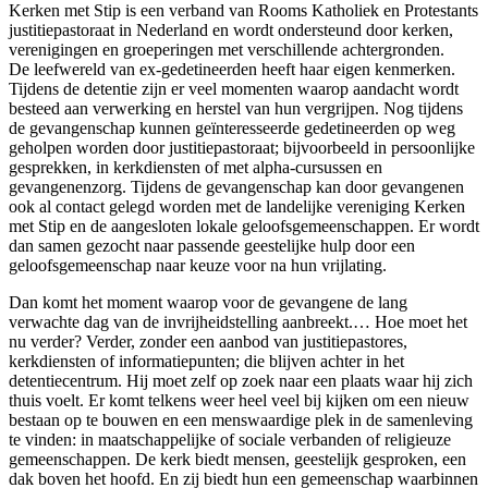
Kerken met Stip is een verband van Rooms Katholiek en Protestants
justitiepastoraat in Nederland en wordt ondersteund door kerken,
verenigingen en groeperingen met verschillende achtergronden.
De leefwereld van ex-gedetineerden heeft haar eigen kenmerken.
Tijdens de detentie zijn er veel momenten waarop aandacht wordt
besteed aan verwerking en herstel van hun vergrijpen. Nog tijdens
de gevangenschap kunnen geïnteresseerde gedetineerden op weg
geholpen worden door justitiepastoraat; bijvoorbeeld in persoonlijke
gesprekken, in kerkdiensten of met alpha-cursussen en
gevangenenzorg. Tijdens de gevangenschap kan door gevangenen
ook al contact gelegd worden met de landelijke vereniging Kerken
met Stip en de aangesloten lokale geloofsgemeenschappen. Er wordt
dan samen gezocht naar passende geestelijke hulp door een
geloofsgemeenschap naar keuze voor na hun vrijlating.
Dan komt het moment waarop voor de gevangene de lang
verwachte dag van de invrijheidstelling aanbreekt.… Hoe moet het
nu verder? Verder, zonder een aanbod van justitiepastores,
kerkdiensten of informatiepunten; die blijven achter in het
detentiecentrum. Hij moet zelf op zoek naar een plaats waar hij zich
thuis voelt. Er komt telkens weer heel veel bij kijken om een nieuw
bestaan op te bouwen en een menswaardige plek in de samenleving
te vinden: in maatschappelijke of sociale verbanden of religieuze
gemeenschappen. De kerk biedt mensen, geestelijk gesproken, een
dak boven het hoofd. En zij biedt hun een gemeenschap waarbinnen