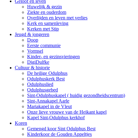
Geloof en leven
Huwelijk & gezin
Ziekte en ouderdom
Overlijden en leven met verlies
Kerk en samenleving
Kerken met Stip
Jeugd & jongeren
Doop
Eerste communie
Vormsel
Kinder- en gezinsvieringen
DigiDulfke
Cultuur & historie
De heilige Odulphus
Odulphuskerk Best
Odulphuslied
Odulphusgebed
Sint-Odulphuskapel ( huidig gezondheidscentrum)
Sint-Annakapel Aarle
Mariakapel in de Vleut
Onze lieve vrouwe van de Heikant kapel
Kapel Sint-Odulphus kerkhof
Koren
Gemengd koor Sint Odulphus Best
Kinderkoor de Gouden Appeltjes