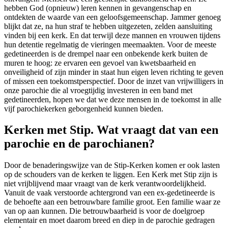
hebben God (opnieuw) leren kennen in gevangenschap en
ontdekten de waarde van een geloofsgemeenschap. Jammer genoeg
blijkt dat ze, na hun straf te hebben uitgezeten, zelden aansluiting
vinden bij een kerk. En dat terwijl deze mannen en vrouwen tijdens
hun detentie regelmatig de vieringen meemaakten. Voor de meeste
gedetineerden is de drempel naar een onbekende kerk buiten de
muren te hoog: ze ervaren een gevoel van kwetsbaarheid en
onveiligheid of zijn minder in staat hun eigen leven richting te geven
of missen een toekomstperspectief. Door de inzet van vrijwilligers in
onze parochie die al vroegtijdig investeren in een band met
gedetineerden, hopen we dat we deze mensen in de toekomst in alle
vijf parochiekerken geborgenheid kunnen bieden.
Kerken met Stip. Wat vraagt dat van een
parochie en de parochianen?
Door de benaderingswijze van de Stip-Kerken komen er ook lasten
op de schouders van de kerken te liggen. Een Kerk met Stip zijn is
niet vrijblijvend maar vraagt van de kerk verantwoordelijkheid.
Vanuit de vaak verstoorde achtergrond van een ex-gedetineerde is
de behoefte aan een betrouwbare familie groot. Een familie waar ze
van op aan kunnen. Die betrouwbaarheid is voor de doelgroep
elementair en moet daarom breed en diep in de parochie gedragen