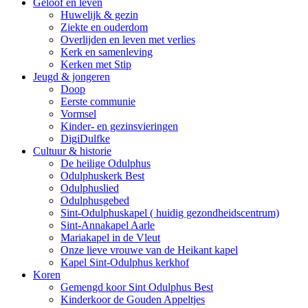
Geloof en leven
Huwelijk & gezin
Ziekte en ouderdom
Overlijden en leven met verlies
Kerk en samenleving
Kerken met Stip
Jeugd & jongeren
Doop
Eerste communie
Vormsel
Kinder- en gezinsvieringen
DigiDulfke
Cultuur & historie
De heilige Odulphus
Odulphuskerk Best
Odulphuslied
Odulphusgebed
Sint-Odulphuskapel ( huidig gezondheidscentrum)
Sint-Annakapel Aarle
Mariakapel in de Vleut
Onze lieve vrouwe van de Heikant kapel
Kapel Sint-Odulphus kerkhof
Koren
Gemengd koor Sint Odulphus Best
Kinderkoor de Gouden Appeltjes