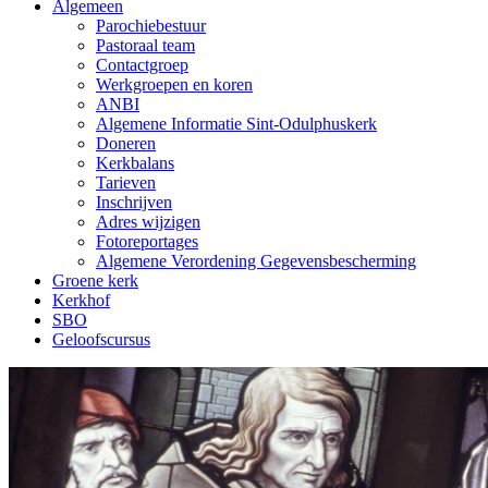
Algemeen
Parochiebestuur
Pastoraal team
Contactgroep
Werkgroepen en koren
ANBI
Algemene Informatie Sint-Odulphuskerk
Doneren
Kerkbalans
Tarieven
Inschrijven
Adres wijzigen
Fotoreportages
Algemene Verordening Gegevensbescherming
Groene kerk
Kerkhof
SBO
Geloofscursus