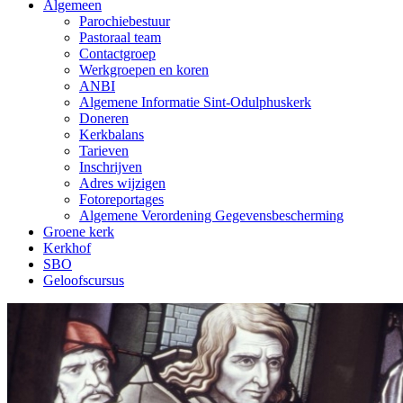
Algemeen
Parochiebestuur
Pastoraal team
Contactgroep
Werkgroepen en koren
ANBI
Algemene Informatie Sint-Odulphuskerk
Doneren
Kerkbalans
Tarieven
Inschrijven
Adres wijzigen
Fotoreportages
Algemene Verordening Gegevensbescherming
Groene kerk
Kerkhof
SBO
Geloofscursus