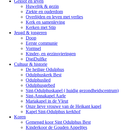
Geloof en leven
Huwelijk & gezin
Ziekte en ouderdom
Overlijden en leven met verlies
Kerk en samenleving
Kerken met Stip
Jeugd & jongeren
Doop
Eerste communie
Vormsel
Kinder- en gezinsvieringen
DigiDulfke
Cultuur & historie
De heilige Odulphus
Odulphuskerk Best
Odulphuslied
Odulphusgebed
Sint-Odulphuskapel ( huidig gezondheidscentrum)
Sint-Annakapel Aarle
Mariakapel in de Vleut
Onze lieve vrouwe van de Heikant kapel
Kapel Sint-Odulphus kerkhof
Koren
Gemengd koor Sint Odulphus Best
Kinderkoor de Gouden Appeltjes