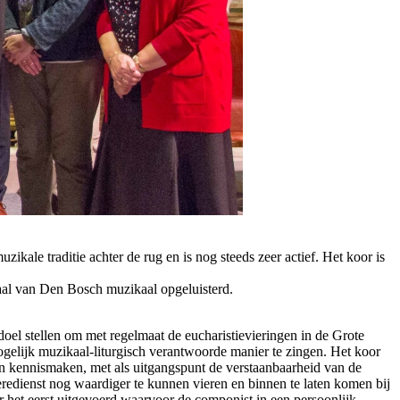
ale traditie achter de rug en is nog steeds zeer actief. Het koor is
aal van Den Bosch muzikaal opgeluisterd.
oel stellen om met regelmaat de eucharistievieringen in de Grote
ogelijk muzikaal-liturgisch verantwoorde manier te zingen. Het koor
ten kennismaken, met als uitgangspunt de verstaanbaarheid van de
ienst nog waardiger te kunnen vieren en binnen te laten komen bij
 het eerst uitgevoerd waarvoor de componist in een persoonlijk