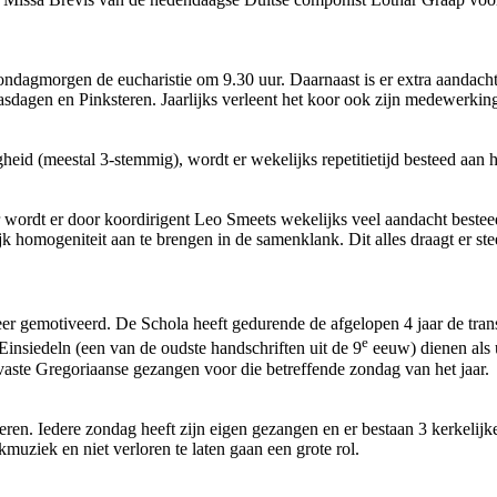
gmorgen de eucharistie om 9.30 uur. Daarnaast is er extra aandacht vo
agen en Pinksteren. Jaarlijks verleent het koor ook zijn medewerking 
d (meestal 3-stemmig), wordt er wekelijks repetitietijd besteed aan h
wordt er door koordirigent Leo Smeets wekelijks veel aandacht besteed
k homogeniteit aan te brengen in de samenklank. Dit alles draagt er ste
eer gemotiveerd. De Schola heeft gedurende de afgelopen 4 jaar de tran
e
insiedeln (een van de oudste handschriften uit de 9
eeuw) dienen als 
vaste Gregoriaanse gezangen voor die betreffende zondag van het jaar.
eren. Iedere zondag heeft zijn eigen gezangen en er bestaan 3 kerkelijk
uziek en niet verloren te laten gaan een grote rol.