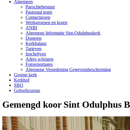
Algemeen
Parochiebestuur
Pastoraal team
Contactgroep
Werkgroepen en koren
ANBI
Algemene Informatie Sint-Odulphuskerk
Doneren
Kerkbalans
Tarieven
Inschrijven
Adres wijzigen
Fotoreportages
Algemene Verordening Gegevensbescherming
Groene kerk
Kerkhof
SBO
Geloofscursus
Gemengd koor Sint Odulphus B