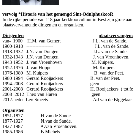
vervolg *Historie van het gemengd Sint-OdulphuskooR
In de rijke periode van 118 jaar kerkkoorcultuur in Best zijn grote aa
plaatsvervangende dirigenten en organisten.
Dirigenten
plaatsvervangend
van- 1900 H.M. van Gemert J.L. van de Sande.
1900-1918 ------------------ J.L. van de Sande.
1918-1932 J.N. van Dongen J.L. van de Sande.
1932-1943 J.N. van Dongen J. van Vroenhoven.
1943-1952 J. van Vroenhoven M. Kuipers.
1952-1976 J. van Hoppe M. Kuipers.
1976-1980 M. Kuipers B. van der Peet.
1980-1994 Gerard Rooijackers B. van der Peet.
1994-2008 Gerard Rooijackers geen
2001-2008 Gerard Rooijackers H. Rooijackers. ( tot feb
2008- 2012 Theo van Haren geen
2012-heden Leo Smeets Ad van de Biggelaar
Organisten
1851-1877 H.van de Sande.
1877-1927 N.van de Sande.
1927-1987 A.van Vroenhoven.
1985-1986 B.Michels.