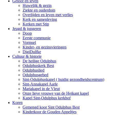
Geloof en leven
Huwelijk & gezin
Ziekte en ouderdom
Overlijden en leven met verlies
Kerk en samenleving
Kerken met Stip
Jeugd & jongeren
Doop
Eerste communie
Vormsel
Kinder- en gezinsvieringen
DigiDulfke
Cultuur & historie
De heilige Odulphus
Odulphuskerk Best
Odulphuslied
Odulphusgebed
Sint-Odulphuskapel ( huidig gezondheidscentrum)
Sint-Annakapel Aarle
Mariakapel in de Vleut
Onze lieve vrouwe van de Heikant kapel
Kapel Sint-Odulphus kerkhof
Koren
Gemengd koor Sint Odulphus Best
Kinderkoor de Gouden Appeltjes