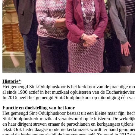
Historie*
Het gemengd Sint-Odulphuskoor is het kerkkoor van de prachtige monum
al sinds 1900 actief in het muzikaal opluisteren van de Eucharistievi
In 2016 heeft het gemengd Sint-Odulphuskoor op uitnodiging één van 
Functie en doelstelling van het koor
Het gemengd Sint-Odulphuskoor bestaat uit een kleine maar fijn, hech
Sint-Odulphuskerk muzikaal verantwoord op te luisteren. De wekelijks
en haar dirigent streven ernaar de parochianen en kerkgangers tijden
tekst. Ook hedendaagse moderne kerkmuziek wordt ter hand genomen 
zowel de kerkgangers als bij de koorzangers zelf. Zo werd in 2017 d