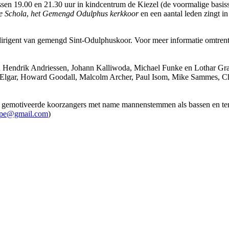
en 19.00 en 21.30 uur in kindcentrum de Kiezel (de voormalige basissc
e Schola
,
het Gemengd Odulphus kerkkoor
en een aantal leden zingt i
dirigent van gemengd Sint-Odulphuskoor. Voor meer informatie omtrent 
Hendrik Andriessen, Johann Kalliwoda, Michael Funke en Lothar Graa
rd Elgar, Howard Goodall, Malcolm Archer, Paul Isom, Mike Sammes, Ch
 gemotiveerde koorzangers met name mannenstemmen als bassen en teno
ppe@gmail.com
)