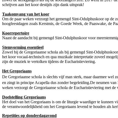
schrijven aan het koor destijds zijn dank uitsprak!
Taakomvang van het koor
Om de paar weken verzorgt het gemengd Sint-Odulphuskoor op de zonda
hoogfeestdagen zoals Kerstmis, de Goede Week, de Paaswake, de Paasd
Koorrepertoire
Naast de aandacht bij gemengd Sint-Odulphuskoor voor meerstemmighei
Stemvorming essentieel
Zowel bij de Gregoriaanse schola als bij gemengd Sint-Odulphuskoor 
het koor vocaal-technisch en qua muzikale interpretatie zoveel mogelij
zijn de muziek te vertolken tijdens de Eucharistieviering.
Het Gregoriaans
De Gregoriaanse schola is slechts vijf man sterk, maar daarmee wel z
en zingt in principe Acapella dus zonder begeleiding.De neumen van E
weken verzorgt de Gregoriaanse schola de Eucharistieviering met de 
Doelstelling Gregoriaans
Het doel van het Gregoriaans is om de liturgie waardiger te kunnen vi
de verantwoordelijkheid om het Gregoriaans levend te houden als kerkm
Repetities op donderdagavond