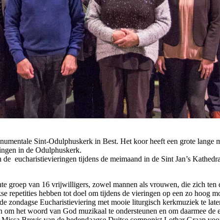
entale Sint-Odulphuskerk in Best. Het koor heeft een grote lange muzik
eringen in de Odulphuskerk.
de eucharistievieringen tijdens de meimaand in de Sint Jan’s Kathedr
te groep van 16 vrijwilligers, zowel mannen als vrouwen, die zich ten d
e repetities hebben tot doel om tijdens de vieringen op een zo hoog m
s de zondagse Eucharistieviering met mooie liturgisch kerkmuziek te la
om het woord van God muzikaal te ondersteunen en om daarmee de ered
e Missa Brevis van de hedendaagse Duitse componist Lothar Graap voor