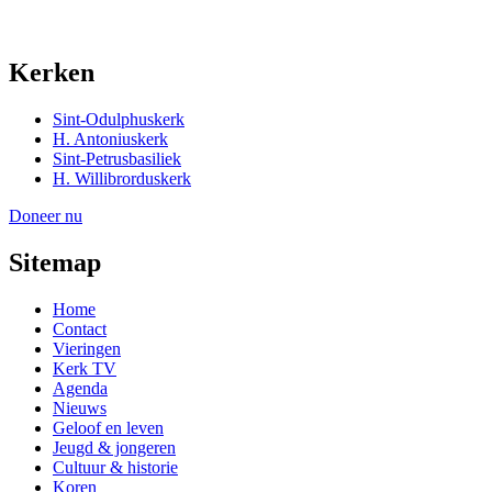
Kerken
Sint-Odulphuskerk
H. Antoniuskerk
Sint-Petrusbasiliek
H. Willibrorduskerk
Doneer nu
Sitemap
Home
Contact
Vieringen
Kerk TV
Agenda
Nieuws
Geloof en leven
Jeugd & jongeren
Cultuur & historie
Koren