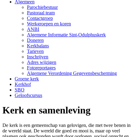
Algemeen
Parochiebestuur
Pastoraal team
Contactgroep
Werkgroepen en koren
ANBI
Algemene Informatie Sint-Odulphuskerk
Doneren
Kerkbalans
Tarieven
Inschrijven
Adres wijzigen
Fotoreportages
Algemene Verordening Gegevensbescherming
Groene kerk
Kerkhof
SBO
Geloofscursus
Kerk en samenleving
De kerk is een gemeenschap van gelovigen, die met twee benen in
de wereld staat. De wereld die goed en mooi is, maar op veel
plaatsen ook geschonden wordt door oorlogen, sociaal onrecht en