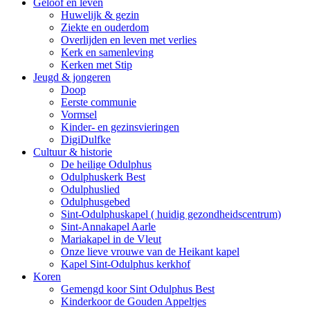
Geloof en leven
Huwelijk & gezin
Ziekte en ouderdom
Overlijden en leven met verlies
Kerk en samenleving
Kerken met Stip
Jeugd & jongeren
Doop
Eerste communie
Vormsel
Kinder- en gezinsvieringen
DigiDulfke
Cultuur & historie
De heilige Odulphus
Odulphuskerk Best
Odulphuslied
Odulphusgebed
Sint-Odulphuskapel ( huidig gezondheidscentrum)
Sint-Annakapel Aarle
Mariakapel in de Vleut
Onze lieve vrouwe van de Heikant kapel
Kapel Sint-Odulphus kerkhof
Koren
Gemengd koor Sint Odulphus Best
Kinderkoor de Gouden Appeltjes