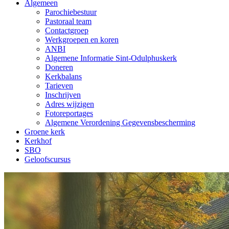
Algemeen
Parochiebestuur
Pastoraal team
Contactgroep
Werkgroepen en koren
ANBI
Algemene Informatie Sint-Odulphuskerk
Doneren
Kerkbalans
Tarieven
Inschrijven
Adres wijzigen
Fotoreportages
Algemene Verordening Gegevensbescherming
Groene kerk
Kerkhof
SBO
Geloofscursus