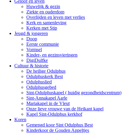
Geloof en leven
Huwelijk & gezin
Ziekte en ouderdom
Overlijden en leven met verlies
Kerk en samenleving
Kerken met Stip
Jeugd & jongeren
Doop
Eerste communie
Vormsel
Kinder- en gezinsvieringen
DigiDulfke
Cultuur & historie
De heilige Odulphus
Odulphuskerk Best
Odulphuslied
Odulphusgebed
Sint-Odulphuskapel ( huidig gezondheidscentrum)
Sint-Annakapel Aarle
Mariakapel in de Vleut
Onze lieve vrouwe van de Heikant kapel
Kapel Sint-Odulphus kerkhof
Koren
Gemengd koor Sint Odulphus Best
Kinderkoor de Gouden Appeltjes