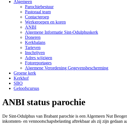
Algemeen
Parochiebestuur
Pastoraal team
Contactgroep
Werkgroepen en koren
ANBI
Algemene Informatie Sint-Odulphuskerk
Doneren
Kerkbalans
Tarieven
Inschrijven
Adres wijzigen
Fotoreportages
Algemene Verordening Gegevensbescherming
Groene kerk
Kerkhof
SBO
Geloofscursus
ANBI status parochie
De Sint-Odulphus van Brabant parochie is een Algemeen Nut Beogende 
inkomsten- en vennootschapsbelasting aftrekbaar als zij zijn gedaan a