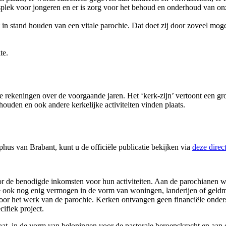
splek voor jongeren en er is zorg voor het behoud en onderhoud van o
n stand houden van een vitale parochie. Dat doet zij door zoveel mogeli
te.
e rekeningen over de voorgaande jaren. Het ‘kerk-zijn’ vertoont een gro
den en ook andere kerkelijke activiteiten vinden plaats.
hus van Brabant, kunt u de officiële publicatie bekijken via
deze direct
 de benodigde inkomsten voor hun activiteiten. Aan de parochianen wo
e ook nog enig vermogen in de vorm van woningen, landerijen of geldmi
 het werk van de parochie. Kerken ontvangen geen financiële onders
ifiek project.
t, in de vorm van beloningen voor de pastorale beroepskracht en aan de