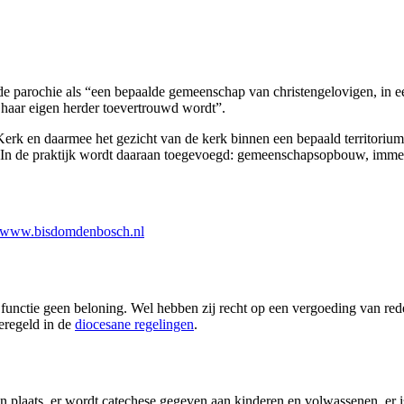
 parochie als “een bepaalde gemeenschap van christengelovigen, in ee
 haar eigen herder toevertrouwd wordt”.
 Kerk en daarmee het gezicht van de kerk binnen een bepaald territorium
ren. In de praktijk wordt daaraan toegevoegd: gemeenschapsopbouw, imm
www.bisdomdenbosch.nl
functie geen beloning. Wel hebben zij recht op een vergoeding van red
eregeld in de
diocesane regelingen
.
n plaats, er wordt catechese gegeven aan kinderen en volwassenen, er i