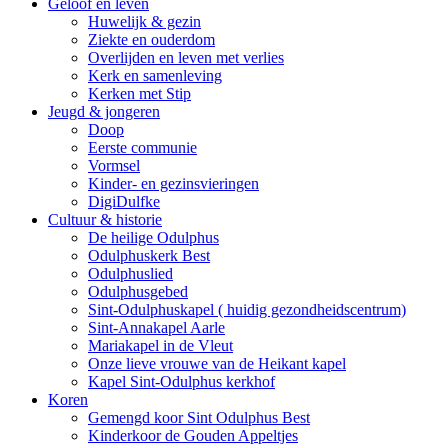
Geloof en leven
Huwelijk & gezin
Ziekte en ouderdom
Overlijden en leven met verlies
Kerk en samenleving
Kerken met Stip
Jeugd & jongeren
Doop
Eerste communie
Vormsel
Kinder- en gezinsvieringen
DigiDulfke
Cultuur & historie
De heilige Odulphus
Odulphuskerk Best
Odulphuslied
Odulphusgebed
Sint-Odulphuskapel ( huidig gezondheidscentrum)
Sint-Annakapel Aarle
Mariakapel in de Vleut
Onze lieve vrouwe van de Heikant kapel
Kapel Sint-Odulphus kerkhof
Koren
Gemengd koor Sint Odulphus Best
Kinderkoor de Gouden Appeltjes