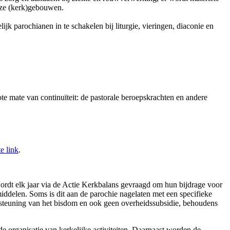
nze (kerk)gebouwen.
jk parochianen in te schakelen bij liturgie, vieringen, diaconie en
te mate van continuïteit: de pastorale beroepskrachten en andere
e link
.
rdt elk jaar via de Actie Kerkbalans gevraagd om hun bijdrage voor
ddelen. Soms is dit aan de parochie nagelaten met een specifieke
teuning van het bisdom en ook geen overheidssubsidie, behoudens
 organisatie van kerkelijke activiteiten. Daarnaast worden de