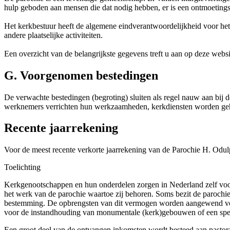
hulp geboden aan mensen die dat nodig hebben, er is een ontmoeting
Het kerkbestuur heeft de algemene eindverantwoordelijkheid voor het i
andere plaatselijke activiteiten.
Een overzicht van de belangrijkste gegevens treft u aan op deze websi
G. Voorgenomen bestedingen
De verwachte bestedingen (begroting) sluiten als regel nauw aan bij d
werknemers verrichten hun werkzaamheden, kerkdiensten worden gehou
Recente jaarrekening
Voor de meest recente verkorte jaarrekening van de Parochie H. Odulp
Toelichting
Kerkgenootschappen en hun onderdelen zorgen in Nederland zelf voor
het werk van de parochie waartoe zij behoren. Soms bezit de parochi
bestemming. De opbrengsten van dit vermogen worden aangewend voor
voor de instandhouding van monumentale (kerk)gebouwen of een spec
Een groot deel van de ontvangen inkomsten wordt besteed aan pastoraa