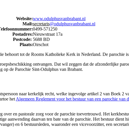
Website:
www.odulphusvanbrabant.nl
Mail:
secretaris
@odulphusvanbrabant.nl
Telefoonnummer:
0499-571250
Postadres:
Nieuwstraat 17a
Postcode:
5688 BD
Plaats:
Oirschot
e behoort tot de Rooms Katholieke Kerk in Nederland. De parochie is
epsbeschikking ontvangen. Dat wil zeggen dat de afzonderlijke paroch
ng op de Parochie Sint-Odulphus van Brabant.
htspersoon naar kerkelijk recht, welke ingevolge artikel 2 van Boek 2 
artoe het
Algemeen Reglement voor het bestuur van een parochie van 
org over en pastorale zorg voor de parochie toevertrouwd. Het kerkbes
ige aanwending daarvan ten bate van de parochie. Het bestuur dient hier
ervanger) en 6 bestuursleden, waaronder een vicevoorzitter, een secretar