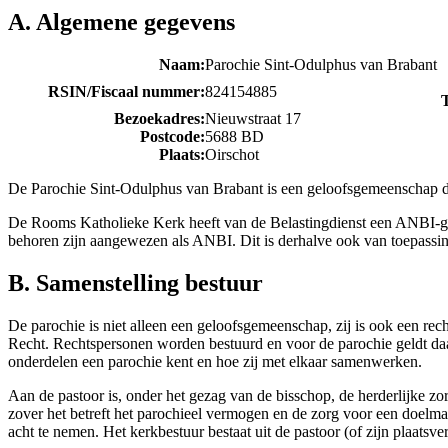
A. Algemene gegevens
Naam:
Parochie Sint-Odulphus van Brabant
RSIN/Fiscaal nummer:
824154885
Bezoekadres:
Nieuwstraat 17
Postcode:
5688 BD
Plaats:
Oirschot
De Parochie Sint-Odulphus van Brabant is een geloofsgemeenschap di
De Rooms Katholieke Kerk heeft van de Belastingdienst een ANBI-gro
behoren zijn aangewezen als ANBI. Dit is derhalve ook van toepassi
B. Samenstelling bestuur
De parochie is niet alleen een geloofsgemeenschap, zij is ook een rec
Recht. Rechtspersonen worden bestuurd en voor de parochie geldt da
onderdelen een parochie kent en hoe zij met elkaar samenwerken.
Aan de pastoor is, onder het gezag van de bisschop, de herderlijke z
zover het betreft het parochieel vermogen en de zorg voor een doelmat
acht te nemen. Het kerkbestuur bestaat uit de pastoor (of zijn plaatsv