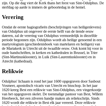
zijn. Op die dag viert de Kerk thans het feest van Sint-Odulphus. De
sterfdag op aarde is immers de geboortedag in de hemel.
Verering
Omdat de eerste hagiografieën (beschrijvingen van heiligenlevens)
van Odulphus uit ongeveer de eerste helft van de tiende eeuw
dateren, zal de verering van Odulphus vermoedelijk in diezelfde
periode begonnen zijn. Odulphus wordt als heilige genoemd in een
martyrologium (geschiedenisboek van martelaren en heiligen) van
de Mariakerk in Utrecht uit de twaalfde eeuw. Ook komt hij voor in
oude handschriften, in kerken en kathedralen in Brussel, in Trier
(Sint-Martinusklooster), in Luik (Sint-Laurentiusklooster) en in
Atrecht (kathedraal).
Relikwie
Odulphus' lichaam is rond het jaar 1600 opgegraven door Sasbout
Vosmeer, apostolisch vicaris van Utrecht en bisschop. In het jaar
1620 kreeg Best een relikwie van Sint-Odulphus, een vingerkootje
van het opgegraven skelet. De toenmalige pastoor van Best, Willem
Heerbeeck, liet een zilveren handje maken als reliekschrijn. Sinds
1620 wordt die relikwie in Best elk jaar vereerd. Deze relikwie