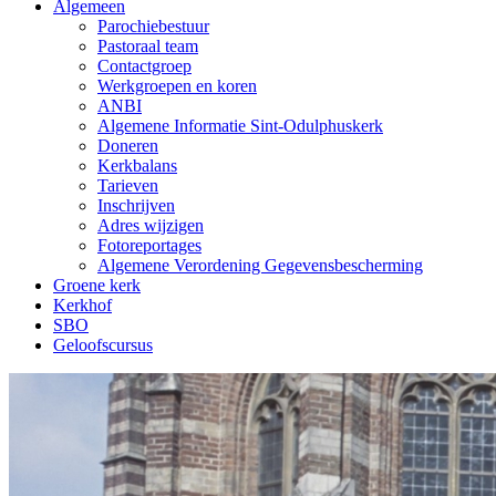
Algemeen
Parochiebestuur
Pastoraal team
Contactgroep
Werkgroepen en koren
ANBI
Algemene Informatie Sint-Odulphuskerk
Doneren
Kerkbalans
Tarieven
Inschrijven
Adres wijzigen
Fotoreportages
Algemene Verordening Gegevensbescherming
Groene kerk
Kerkhof
SBO
Geloofscursus