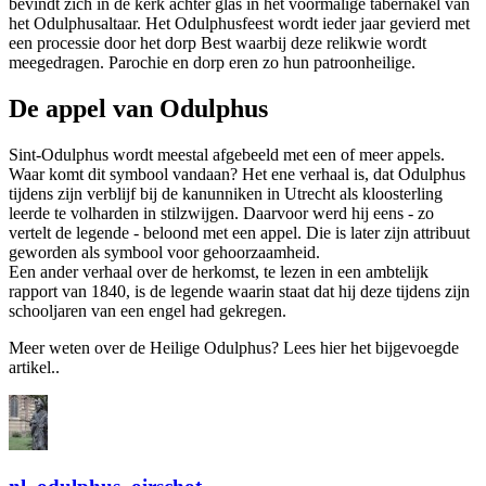
bevindt zich in de kerk achter glas in het voormalige tabernakel van
het Odulphusaltaar. Het Odulphusfeest wordt ieder jaar gevierd met
een processie door het dorp Best waarbij deze relikwie wordt
meegedragen. Parochie en dorp eren zo hun patroonheilige.
De appel van Odulphus
Sint-Odulphus wordt meestal afgebeeld met een of meer appels.
Waar komt dit symbool vandaan? Het ene verhaal is, dat Odulphus
tijdens zijn verblijf bij de kanunniken in Utrecht als kloosterling
leerde te volharden in stilzwijgen. Daarvoor werd hij eens - zo
vertelt de legende - beloond met een appel. Die is later zijn attribuut
geworden als symbool voor gehoorzaamheid.
Een ander verhaal over de herkomst, te lezen in een ambtelijk
rapport van 1840, is de legende waarin staat dat hij deze tijdens zijn
schooljaren van een engel had gekregen.
Meer weten over de Heilige Odulphus? Lees hier het bijgevoegde
artikel..