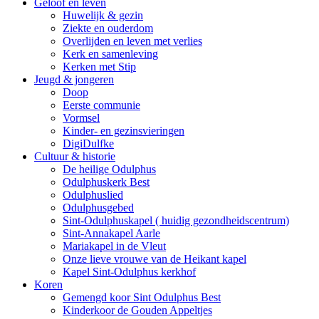
Geloof en leven
Huwelijk & gezin
Ziekte en ouderdom
Overlijden en leven met verlies
Kerk en samenleving
Kerken met Stip
Jeugd & jongeren
Doop
Eerste communie
Vormsel
Kinder- en gezinsvieringen
DigiDulfke
Cultuur & historie
De heilige Odulphus
Odulphuskerk Best
Odulphuslied
Odulphusgebed
Sint-Odulphuskapel ( huidig gezondheidscentrum)
Sint-Annakapel Aarle
Mariakapel in de Vleut
Onze lieve vrouwe van de Heikant kapel
Kapel Sint-Odulphus kerkhof
Koren
Gemengd koor Sint Odulphus Best
Kinderkoor de Gouden Appeltjes