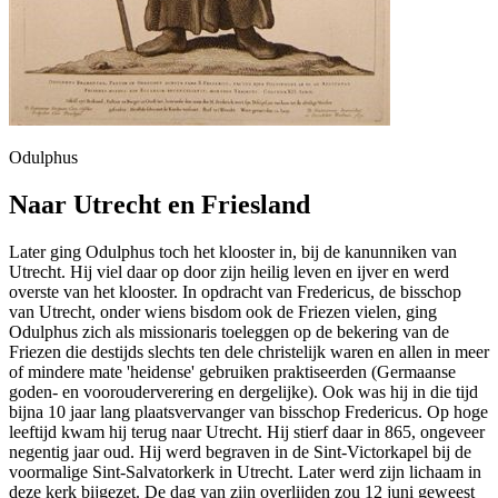
Odulphus
Naar Utrecht en Friesland
Later ging Odulphus toch het klooster in, bij de kanunniken van
Utrecht. Hij viel daar op door zijn heilig leven en ijver en werd
overste van het klooster. In opdracht van Fredericus, de bisschop
van Utrecht, onder wiens bisdom ook de Friezen vielen, ging
Odulphus zich als missionaris toeleggen op de bekering van de
Friezen die destijds slechts ten dele christelijk waren en allen in meer
of mindere mate 'heidense' gebruiken praktiseerden (Germaanse
goden- en voorouderverering en dergelijke). Ook was hij in die tijd
bijna 10 jaar lang plaatsvervanger van bisschop Fredericus. Op hoge
leeftijd kwam hij terug naar Utrecht. Hij stierf daar in 865, ongeveer
negentig jaar oud. Hij werd begraven in de Sint-Victorkapel bij de
voormalige Sint-Salvatorkerk in Utrecht. Later werd zijn lichaam in
deze kerk bijgezet. De dag van zijn overlijden zou 12 juni geweest