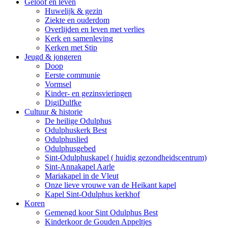
Geloof en leven
Huwelijk & gezin
Ziekte en ouderdom
Overlijden en leven met verlies
Kerk en samenleving
Kerken met Stip
Jeugd & jongeren
Doop
Eerste communie
Vormsel
Kinder- en gezinsvieringen
DigiDulfke
Cultuur & historie
De heilige Odulphus
Odulphuskerk Best
Odulphuslied
Odulphusgebed
Sint-Odulphuskapel ( huidig gezondheidscentrum)
Sint-Annakapel Aarle
Mariakapel in de Vleut
Onze lieve vrouwe van de Heikant kapel
Kapel Sint-Odulphus kerkhof
Koren
Gemengd koor Sint Odulphus Best
Kinderkoor de Gouden Appeltjes