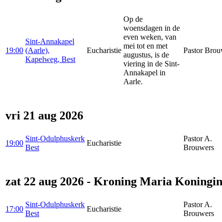
Op de
woensdagen in de
even weken, van
Sint-Annakapel
mei tot en met
19:00
(Aarle),
Eucharistie
Pastor Brou
augustus, is de
Kapelweg, Best
viering in de Sint-
Annakapel in
Aarle.
vri 21 aug 2026
Sint-Odulphuskerk
Pastor A.
19:00
Eucharistie
Best
Brouwers
zat 22 aug 2026 - Kroning Maria Koningi
Sint-Odulphuskerk
Pastor A.
17:00
Eucharistie
Best
Brouwers