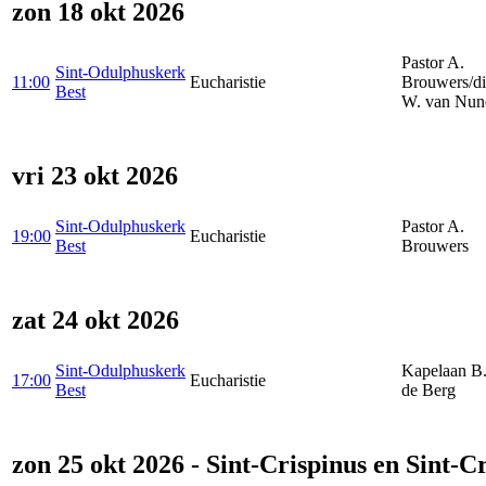
zon 18 okt 2026
Pastor A.
Sint-Odulphuskerk
11:00
Eucharistie
Brouwers/d
Best
W. van Nun
vri 23 okt 2026
Sint-Odulphuskerk
Pastor A.
19:00
Eucharistie
Best
Brouwers
zat 24 okt 2026
Sint-Odulphuskerk
Kapelaan B.
17:00
Eucharistie
Best
de Berg
zon 25 okt 2026 - Sint-Crispinus en Sint-C