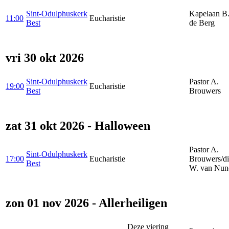
Sint-Odulphuskerk
Kapelaan B.
11:00
Eucharistie
Best
de Berg
vri 30 okt 2026
Sint-Odulphuskerk
Pastor A.
19:00
Eucharistie
Best
Brouwers
zat 31 okt 2026 - Halloween
Pastor A.
Sint-Odulphuskerk
17:00
Eucharistie
Brouwers/d
Best
W. van Nun
zon 01 nov 2026 - Allerheiligen
Deze viering