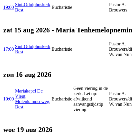
Sint-Odulphuskerk
Pastor A.
19:00
Eucharistie
Best
Brouwers
zat 15 aug 2026 - Maria Tenhemelopnemi
Pastor A.
Sint-Odulphuskerk
17:00
Eucharistie
Brouwers/d
Best
W. van Nun
zon 16 aug 2026
Geen viering in de
Mariakapel De
kerk. Let op:
Pastor A.
Vleut,
10:00
Eucharistie
afwijkend
Brouwers/d
Molenkampseweg,
aanvangstijdstip
W. van Nun
Best
viering.
woe 19 aug 2026