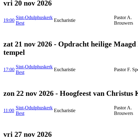
vri 20 nov 2026
Sint-Odulphuskerk
Pastor A.
19:00
Eucharistie
Best
Brouwers
zat 21 nov 2026 - Opdracht heilige Maagd
tempel
Sint-Odulphuskerk
17:00
Eucharistie
Pastor F. S
Best
zon 22 nov 2026 - Hoogfeest van Christus
Sint-Odulphuskerk
Pastor A.
11:00
Eucharistie
Best
Brouwers
vri 27 nov 2026