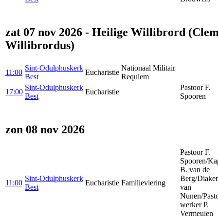
zat 07 nov 2026 - Heilige Willibrord (Cle
Willibrordus)
Sint-Odulphuskerk
Nationaal Militair
11:00
Eucharistie
Best
Requiem
Sint-Odulphuskerk
Pastoor F.
17:00
Eucharistie
Best
Spooren
zon 08 nov 2026
Pastoor F.
Spooren/Ka
B. van de
Sint-Odulphuskerk
Berg/Diake
11:00
Eucharistie
Familieviering
Best
van
Nunen/Pasto
werker P.
Vermeulen