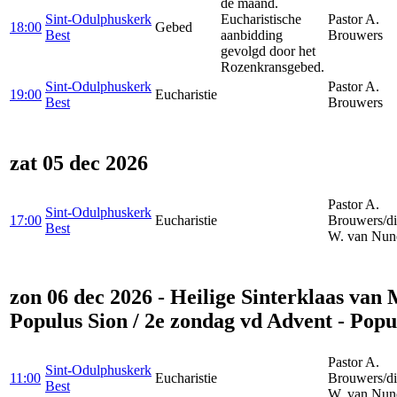
de maand.
Sint-Odulphuskerk
Eucharistische
Pastor A.
18:00
Gebed
Best
aanbidding
Brouwers
gevolgd door het
Rozenkransgebed.
Sint-Odulphuskerk
Pastor A.
19:00
Eucharistie
Best
Brouwers
zat 05 dec 2026
Pastor A.
Sint-Odulphuskerk
17:00
Eucharistie
Brouwers/d
Best
W. van Nun
zon 06 dec 2026 - Heilige Sinterklaas van 
Populus Sion / 2e zondag vd Advent - Popu
Pastor A.
Sint-Odulphuskerk
11:00
Eucharistie
Brouwers/d
Best
W. van Nun