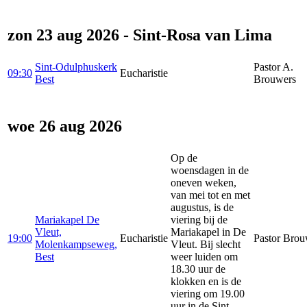
zon 23 aug 2026 - Sint-Rosa van Lima
Sint-Odulphuskerk
Pastor A.
09:30
Eucharistie
Best
Brouwers
woe 26 aug 2026
Op de
woensdagen in de
oneven weken,
van mei tot en met
augustus, is de
Mariakapel De
viering bij de
Vleut,
Mariakapel in De
19:00
Eucharistie
Pastor Brou
Molenkampseweg,
Vleut. Bij slecht
Best
weer luiden om
18.30 uur de
klokken en is de
viering om 19.00
uur in de Sint-