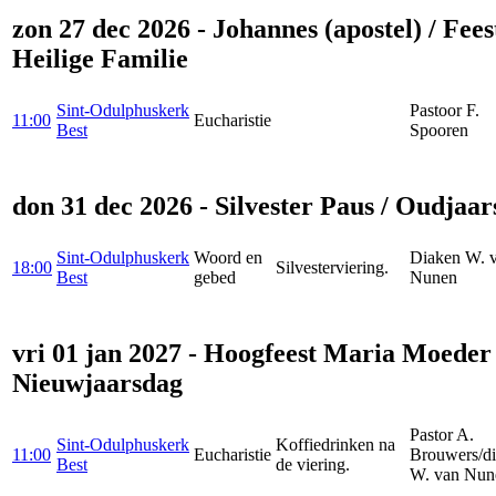
zon 27 dec 2026 - Johannes (apostel) / Fees
Heilige Familie
Sint-Odulphuskerk
Pastoor F.
11:00
Eucharistie
Best
Spooren
don 31 dec 2026 - Silvester Paus / Oudjaa
Sint-Odulphuskerk
Woord en
Diaken W. 
18:00
Silvesterviering.
Best
gebed
Nunen
vri 01 jan 2027 - Hoogfeest Maria Moeder 
Nieuwjaarsdag
Pastor A.
Sint-Odulphuskerk
Koffiedrinken na
11:00
Eucharistie
Brouwers/d
Best
de viering.
W. van Nun