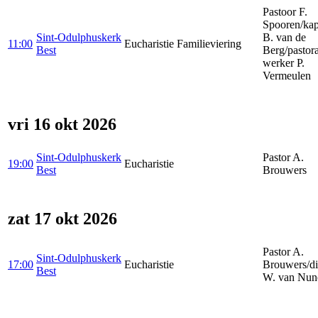
Pastoor F.
Spooren/kap
Sint-Odulphuskerk
B. van de
11:00
Eucharistie
Familieviering
Best
Berg/pastora
werker P.
Vermeulen
vri 16 okt 2026
Sint-Odulphuskerk
Pastor A.
19:00
Eucharistie
Best
Brouwers
zat 17 okt 2026
Pastor A.
Sint-Odulphuskerk
17:00
Eucharistie
Brouwers/d
Best
W. van Nun