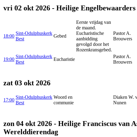
vri 02 okt 2026 - Heilige Engelbewaarders
Eerste vrijdag van
de maand.
Sint-Odulphuskerk
Eucharistische
Pastor A.
18:00
Gebed
Best
aanbidding
Brouwers
gevolgd door het
Rozenkransgebed.
Sint-Odulphuskerk
Pastor A.
19:00
Eucharistie
Best
Brouwers
zat 03 okt 2026
Sint-Odulphuskerk
Woord en
Diaken W. 
17:00
Best
communie
Nunen
zon 04 okt 2026 - Heilige Franciscus van As
Werelddierendag