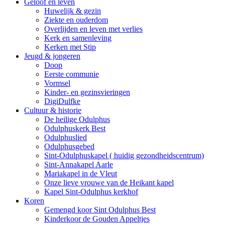
Geloof en leven
Huwelijk & gezin
Ziekte en ouderdom
Overlijden en leven met verlies
Kerk en samenleving
Kerken met Stip
Jeugd & jongeren
Doop
Eerste communie
Vormsel
Kinder- en gezinsvieringen
DigiDulfke
Cultuur & historie
De heilige Odulphus
Odulphuskerk Best
Odulphuslied
Odulphusgebed
Sint-Odulphuskapel ( huidig gezondheidscentrum)
Sint-Annakapel Aarle
Mariakapel in de Vleut
Onze lieve vrouwe van de Heikant kapel
Kapel Sint-Odulphus kerkhof
Koren
Gemengd koor Sint Odulphus Best
Kinderkoor de Gouden Appeltjes