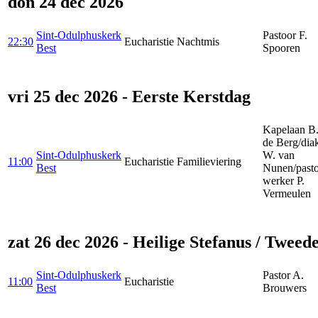
don 24 dec 2026
Sint-Odulphuskerk
Pastoor F.
22:30
Eucharistie
Nachtmis
Best
Spooren
vri 25 dec 2026 - Eerste Kerstdag
Kapelaan B.
de Berg/dia
Sint-Odulphuskerk
W. van
11:00
Eucharistie
Familieviering
Best
Nunen/pasto
werker P.
Vermeulen
zat 26 dec 2026 - Heilige Stefanus / Tweed
Sint-Odulphuskerk
Pastor A.
11:00
Eucharistie
Best
Brouwers