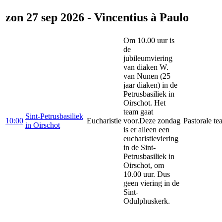
zon 27 sep 2026 - Vincentius à Paulo
Om 10.00 uur is
de
jubileumviering
van diaken W.
van Nunen (25
jaar diaken) in de
Petrusbasiliek in
Oirschot. Het
team gaat
Sint-Petrusbasiliek
10:00
Eucharistie
voor.Deze zondag
Pastorale te
in Oirschot
is er alleen een
eucharistieviering
in de Sint-
Petrusbasiliek in
Oirschot, om
10.00 uur. Dus
geen viering in de
Sint-
Odulphuskerk.