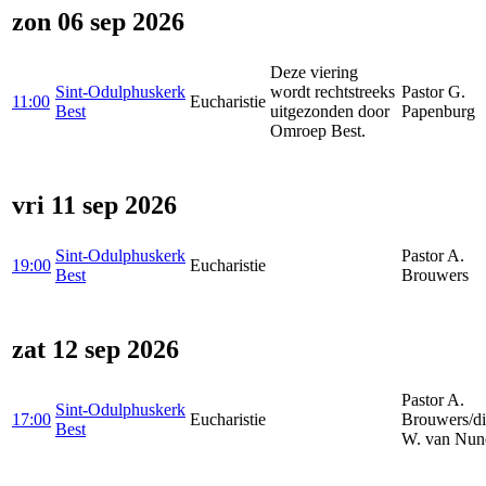
zon 06 sep 2026
Deze viering
Sint-Odulphuskerk
wordt rechtstreeks
Pastor G.
11:00
Eucharistie
Best
uitgezonden door
Papenburg
Omroep Best.
vri 11 sep 2026
Sint-Odulphuskerk
Pastor A.
19:00
Eucharistie
Best
Brouwers
zat 12 sep 2026
Pastor A.
Sint-Odulphuskerk
17:00
Eucharistie
Brouwers/d
Best
W. van Nun