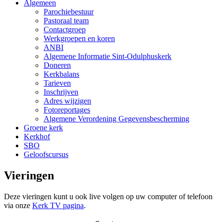
Algemeen
Parochiebestuur
Pastoraal team
Contactgroep
Werkgroepen en koren
ANBI
Algemene Informatie Sint-Odulphuskerk
Doneren
Kerkbalans
Tarieven
Inschrijven
Adres wijzigen
Fotoreportages
Algemene Verordening Gegevensbescherming
Groene kerk
Kerkhof
SBO
Geloofscursus
Vieringen
Deze vieringen kunt u ook live volgen op uw computer of telefoon
via onze
Kerk TV pagina
.