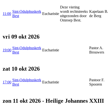
Deze viering
Sint-Odulphuskerk
wordt rechtstreeks
Kapelaan B.
11:00
Eucharistie
Best
uitgezonden door
de Berg
Omroep Best.
vri 09 okt 2026
Sint-Odulphuskerk
Pastor A.
19:00
Eucharistie
Best
Brouwers
zat 10 okt 2026
Sint-Odulphuskerk
Pastoor F.
17:00
Eucharistie
Best
Spooren
zon 11 okt 2026 - Heilige Johannes XXIII