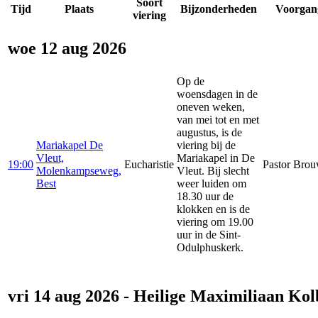
Soort
Tijd
Plaats
Bijzonderheden
Voorgan
viering
woe 12 aug 2026
Op de
woensdagen in de
oneven weken,
van mei tot en met
augustus, is de
Mariakapel De
viering bij de
Vleut,
Mariakapel in De
19:00
Eucharistie
Pastor Brou
Molenkampseweg,
Vleut. Bij slecht
Best
weer luiden om
18.30 uur de
klokken en is de
viering om 19.00
uur in de Sint-
Odulphuskerk.
vri 14 aug 2026 - Heilige Maximiliaan Kol