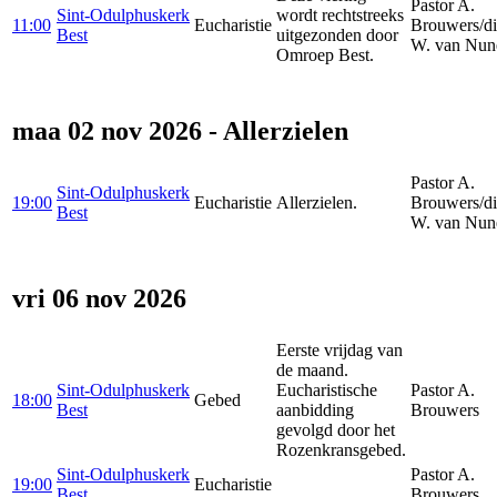
Pastor A.
Sint-Odulphuskerk
wordt rechtstreeks
11:00
Eucharistie
Brouwers/d
Best
uitgezonden door
W. van Nun
Omroep Best.
maa 02 nov 2026 - Allerzielen
Pastor A.
Sint-Odulphuskerk
19:00
Eucharistie
Allerzielen.
Brouwers/d
Best
W. van Nun
vri 06 nov 2026
Eerste vrijdag van
de maand.
Sint-Odulphuskerk
Eucharistische
Pastor A.
18:00
Gebed
Best
aanbidding
Brouwers
gevolgd door het
Rozenkransgebed.
Sint-Odulphuskerk
Pastor A.
19:00
Eucharistie
Best
Brouwers