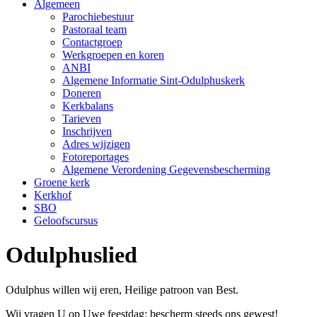
Algemeen
Parochiebestuur
Pastoraal team
Contactgroep
Werkgroepen en koren
ANBI
Algemene Informatie Sint-Odulphuskerk
Doneren
Kerkbalans
Tarieven
Inschrijven
Adres wijzigen
Fotoreportages
Algemene Verordening Gegevensbescherming
Groene kerk
Kerkhof
SBO
Geloofscursus
Odulphuslied
Odulphus willen wij eren, Heilige patroon van Best.
Wij vragen U op Uwe feestdag: bescherm steeds ons gewest!