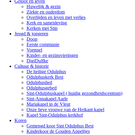
Geloof en leven
Huwelijk & gezin
Ziekte en ouderdom
Overlijden en leven met verlies
Kerk en samenleving
Kerken met Stip
Jeugd & jongeren
Doop
Eerste communie
Vormsel
Kinder- en gezinsvieringen
DigiDulfke
Cultuur & historie
De heilige Odulphus
Odulphuskerk Best
Odulphuslied
Odulphusgebed
Sint-Odulphuskapel ( huidig gezondheidscentrum)
Sint-Annakapel Aarle
Mariakapel in de Vleut
Onze lieve vrouwe van de Heikant kapel
Kapel Sint-Odulphus kerkhof
Koren
Gemengd koor Sint Odulphus Best
Kinderkoor de Gouden Appeltjes