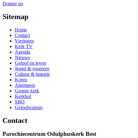
Doneer nu
Sitemap
Home
Contact
Vieringen
Kerk TV
Agenda
Nieuws
Geloof en leven
Jeugd & jongeren
Cultuur & historie
Koren
Algemeen
Groene kerk
Kerkhof
SBO
Geloofscursus
Contact
Parochiecentrum Odulphuskerk Best