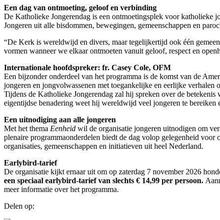
Een dag van ontmoeting, geloof en verbinding
De Katholieke Jongerendag is een ontmoetingsplek voor katholieke jo
Jongeren uit alle bisdommen, bewegingen, gemeenschappen en paroc
“De Kerk is wereldwijd en divers, maar tegelijkertijd ook één gemeens
vormen wanneer we elkaar ontmoeten vanuit geloof, respect en openh
Internationale hoofdspreker: fr. Casey Cole, OFM
Een bijzonder onderdeel van het programma is de komst van de Amerik
jongeren en jongvolwassenen met toegankelijke en eerlijke verhalen ove
Tijdens de Katholieke Jongerendag zal hij spreken over de betekenis
eigentijdse benadering weet hij wereldwijd veel jongeren te bereiken e
Een uitnodiging aan alle jongeren
Met het thema
Eenheid
wil de organisatie jongeren uitnodigen om ver
plenaire programmaonderdelen biedt de dag volop gelegenheid voor 
organisaties, gemeenschappen en initiatieven uit heel Nederland.
Earlybird-tarief
De organisatie kijkt ernaar uit om op zaterdag 7 november 2026 hond
een speciaal earlybird-tarief van slechts € 14,99 per persoon.
Aanm
meer informatie over het programma.
Delen op: