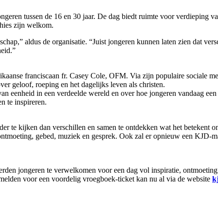
ngeren tussen de 16 en 30 jaar. De dag biedt ruimte voor verdieping v
hies zijn welkom.
chap,” aldus de organisatie. “Juist jongeren kunnen laten zien dat vers
eid.”
aanse franciscaan fr. Casey Cole, OFM. Via zijn populaire sociale med
r geloof, roeping en het dagelijks leven als christen.
 van eenheid in een verdeelde wereld en over hoe jongeren vandaag een
n te inspireren.
der te kijken dan verschillen en samen te ontdekken wat het betekent o
ontmoeting, gebed, muziek en gesprek. Ook zal er opnieuw een KJD-ma
erden jongeren te verwelkomen voor een dag vol inspiratie, ontmoeting
elden voor een voordelig vroegboek-ticket kan nu al via de website
k