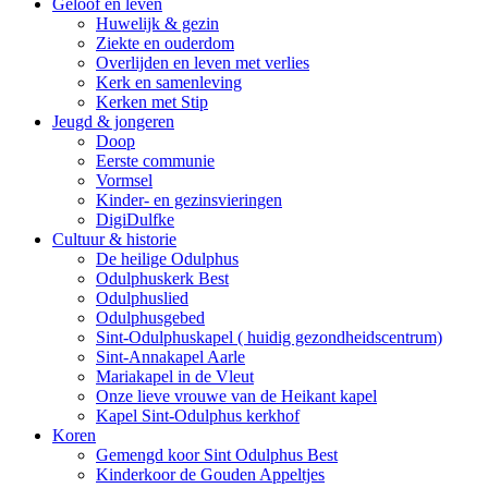
Geloof en leven
Huwelijk & gezin
Ziekte en ouderdom
Overlijden en leven met verlies
Kerk en samenleving
Kerken met Stip
Jeugd & jongeren
Doop
Eerste communie
Vormsel
Kinder- en gezinsvieringen
DigiDulfke
Cultuur & historie
De heilige Odulphus
Odulphuskerk Best
Odulphuslied
Odulphusgebed
Sint-Odulphuskapel ( huidig gezondheidscentrum)
Sint-Annakapel Aarle
Mariakapel in de Vleut
Onze lieve vrouwe van de Heikant kapel
Kapel Sint-Odulphus kerkhof
Koren
Gemengd koor Sint Odulphus Best
Kinderkoor de Gouden Appeltjes