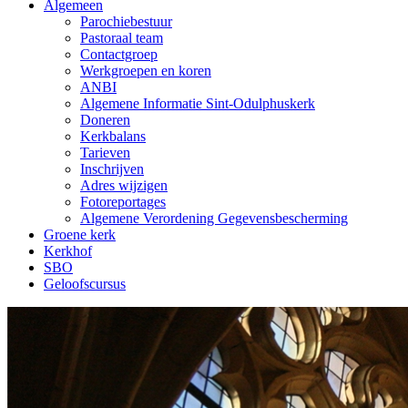
Algemeen
Parochiebestuur
Pastoraal team
Contactgroep
Werkgroepen en koren
ANBI
Algemene Informatie Sint-Odulphuskerk
Doneren
Kerkbalans
Tarieven
Inschrijven
Adres wijzigen
Fotoreportages
Algemene Verordening Gegevensbescherming
Groene kerk
Kerkhof
SBO
Geloofscursus