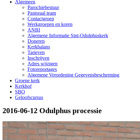
Algemeen
Parochiebestuur
Pastoraal team
Contactgroep
Werkgroepen en koren
ANBI
Algemene Informatie Sint-Odulphuskerk
Doneren
Kerkbalans
Tarieven
Inschrijven
Adres wijzigen
Fotoreportages
Algemene Verordening Gegevensbescherming
Groene kerk
Kerkhof
SBO
Geloofscursus
2016-06-12 Odulphus processie