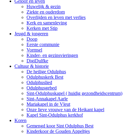
Geloof en leven
Huwelijk & gezin
Ziekte en ouderdom
Overlijden en leven met verlies
Kerk en samenleving
Kerken met Stip
Jeugd & jongeren
Doop
Eerste communie
Vormsel
Kinder- en gezinsvieringen
DigiDulfke
Cultuur & historie
De heilige Odulphus
Odulphuskerk Best
Odulphuslied
Odulphusgebed
Sint-Odulphuskapel ( huidig gezondheidscentrum)
Sint-Annakapel Aarle
Mariakapel in de Vleut
Onze lieve vrouwe van de Heikant kapel
Kapel Sint-Odulphus kerkhof
Koren
Gemengd koor Sint Odulphus Best
Kinderkoor de Gouden Appeltjes