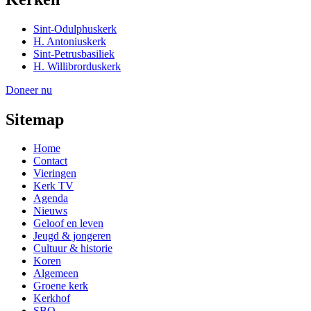
Sint-Odulphuskerk
H. Antoniuskerk
Sint-Petrusbasiliek
H. Willibrorduskerk
Doneer nu
Sitemap
Home
Contact
Vieringen
Kerk TV
Agenda
Nieuws
Geloof en leven
Jeugd & jongeren
Cultuur & historie
Koren
Algemeen
Groene kerk
Kerkhof
SBO