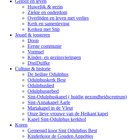
Geloof en leven
Huwelijk & gezin
Ziekte en ouderdom
Overlijden en leven met verlies
Kerk en samenleving
Kerken met Stip
Jeugd & jongeren
Doop
Eerste communie
Vormsel
Kinder- en gezinsvieringen
DigiDulfke
Cultuur & historie
De heilige Odulphus
Odulphuskerk Best
Odulphuslied
Odulphusgebed
Sint-Odulphuskapel ( huidig gezondheidscentrum)
Sint-Annakapel Aarle
Mariakapel in de Vleut
Onze lieve vrouwe van de Heikant kapel
Kapel Sint-Odulphus kerkhof
Koren
Gemengd koor Sint Odulphus Best
Kinderkoor de Gouden Appeltjes