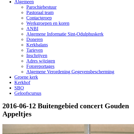
Algemeen
Parochiebestuur
Pastoraal team
Contactgroep
Werkgroepen en koren
ANBI
Algemene Informatie Sint-Odulphuskerk
Doneren
Kerkbalans
Tarieven
Inschrijven
Adres wijzigen
Fotoreportages
Algemene Verordening Gegevensbescherming
Groene kerk
Kerkhof
SBO
Geloofscursus
2016-06-12 Buitengebied concert Gouden
Appeltjes