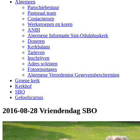
Algemeen
Parochiebestuur
Pastoraal team
Contactgroep
Werkgroepen en koren
ANBI
Algemene Informatie Sint-Odulphuskerk
Doneren
Kerkbalans
Tarieven
Inschrijven
Adres wijzigen
Fotoreportages
Algemene Verordening Gegevensbescherming
Groene kerk
Kerkhof
SBO
Geloofscursus
2016-08-28 Vriendendag SBO