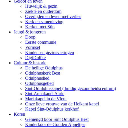
Geloof en leven
Huwelijk & gezin
Ziekte en ouderdom
Overlijden en leven met verlies
Kerk en samenleving
Kerken met Stip
Jeugd & jongeren
Doop
Eerste communie
Vormsel
Kinder- en gezinsvieringen
DigiDulfke
Cultuur & historie
De heilige Odulphus
Odulphuskerk Best
Odulphuslied
Odulphusgebed
Sint-Odulphuskapel ( huidig gezondheidscentrum)
Sint-Annakapel Aarle
Mariakapel in de Vleut
Onze lieve vrouwe van de Heikant kapel
Kapel Sint-Odulphus kerkhof
Koren
Gemengd koor Sint Odulphus Best
Kinderkoor de Gouden Appeltjes