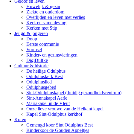
Geloof en leven
Huwelijk & gezin
Ziekte en ouderdom
Overlijden en leven met verlies
Kerk en samenleving
Kerken met Stip
Jeugd & jongeren
Doop
Eerste communie
Vormsel
Kinder- en gezinsvieringen
DigiDulfke
Cultuur & historie
De heilige Odulphus
Odulphuskerk Best
Odulphuslied
Odulphusgebed
Sint-Odulphuskapel ( huidig gezondheidscentrum)
Sint-Annakapel Aarle
Mariakapel in de Vleut
Onze lieve vrouwe van de Heikant kapel
Kapel Sint-Odulphus kerkhof
Koren
Gemengd koor Sint Odulphus Best
Kinderkoor de Gouden Appeltjes