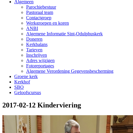
Algemeen
Parochiebestuur
Pastoraal team
Contactgroep
Werkgroepen en koren
ANBI
Algemene Informatie Sint-Odulphuskerk
Doneren
Kerkbalans
Tarieven
Inschrijven
Adres wijzigen
Fotoreportages
Algemene Verordening Gegevensbescherming
Groene kerk
Kerkhof
SBO
Geloofscursus
2017-02-12 Kinderviering