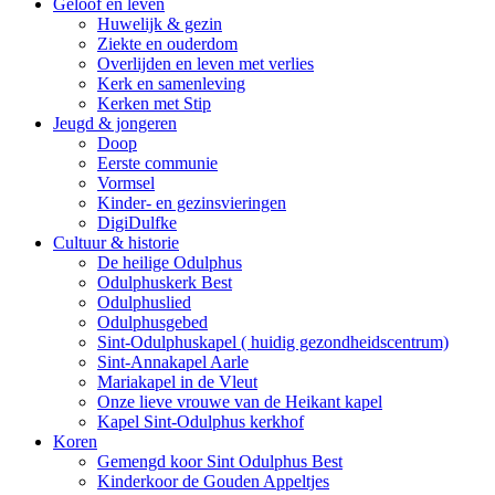
Geloof en leven
Huwelijk & gezin
Ziekte en ouderdom
Overlijden en leven met verlies
Kerk en samenleving
Kerken met Stip
Jeugd & jongeren
Doop
Eerste communie
Vormsel
Kinder- en gezinsvieringen
DigiDulfke
Cultuur & historie
De heilige Odulphus
Odulphuskerk Best
Odulphuslied
Odulphusgebed
Sint-Odulphuskapel ( huidig gezondheidscentrum)
Sint-Annakapel Aarle
Mariakapel in de Vleut
Onze lieve vrouwe van de Heikant kapel
Kapel Sint-Odulphus kerkhof
Koren
Gemengd koor Sint Odulphus Best
Kinderkoor de Gouden Appeltjes