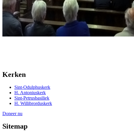
Kerken
Sint-Odulphuskerk
H. Antoniuskerk
Sint-Petrusbasiliek
H. Willibrorduskerk
Doneer nu
Sitemap