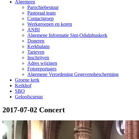
Algemeen
Parochiebestuur
Pastoraal team
Contactgroep
Werkgroepen en koren
ANBI
Algemene Informatie Sint-Odulphuskerk
Doneren
Kerkbalans
Tarieven
Inschrijven
Adres wijzigen
Fotoreportages
Algemene Verordening Gegevensbescherming
Groene kerk
Kerkhof
SBO
Geloofscursus
2017-07-02 Concert