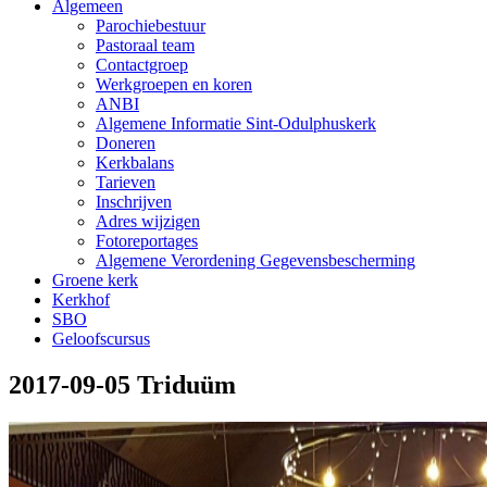
Algemeen
Parochiebestuur
Pastoraal team
Contactgroep
Werkgroepen en koren
ANBI
Algemene Informatie Sint-Odulphuskerk
Doneren
Kerkbalans
Tarieven
Inschrijven
Adres wijzigen
Fotoreportages
Algemene Verordening Gegevensbescherming
Groene kerk
Kerkhof
SBO
Geloofscursus
2017-09-05 Triduüm