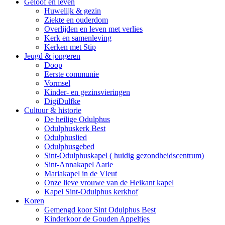
Geloof en leven
Huwelijk & gezin
Ziekte en ouderdom
Overlijden en leven met verlies
Kerk en samenleving
Kerken met Stip
Jeugd & jongeren
Doop
Eerste communie
Vormsel
Kinder- en gezinsvieringen
DigiDulfke
Cultuur & historie
De heilige Odulphus
Odulphuskerk Best
Odulphuslied
Odulphusgebed
Sint-Odulphuskapel ( huidig gezondheidscentrum)
Sint-Annakapel Aarle
Mariakapel in de Vleut
Onze lieve vrouwe van de Heikant kapel
Kapel Sint-Odulphus kerkhof
Koren
Gemengd koor Sint Odulphus Best
Kinderkoor de Gouden Appeltjes