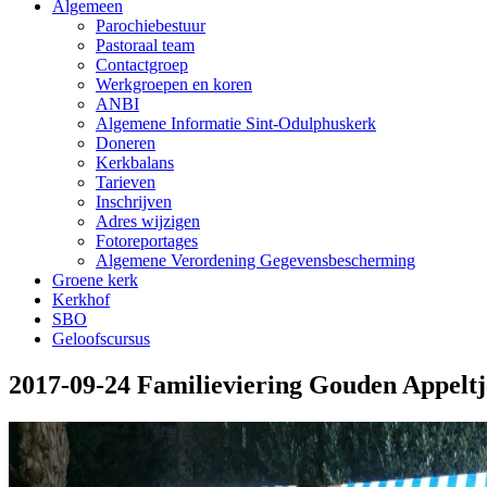
Algemeen
Parochiebestuur
Pastoraal team
Contactgroep
Werkgroepen en koren
ANBI
Algemene Informatie Sint-Odulphuskerk
Doneren
Kerkbalans
Tarieven
Inschrijven
Adres wijzigen
Fotoreportages
Algemene Verordening Gegevensbescherming
Groene kerk
Kerkhof
SBO
Geloofscursus
2017-09-24 Familieviering Gouden Appeltj