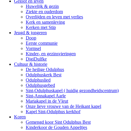
Geloof en leven
Huwelijk & gezin
Ziekte en ouderdom
Overlijden en leven met verlies
Kerk en samenleving
Kerken met Stip
Jeugd & jongeren
Doop
Eerste communie
Vormsel
Kinder- en gezinsvieringen
DigiDulfke
Cultuur & historie
De heilige Odulphus
Odulphuskerk Best
Odulphuslied
Odulphusgebed
Sint-Odulphuskapel ( huidig gezondheidscentrum)
Sint-Annakapel Aarle
Mariakapel in de Vleut
Onze lieve vrouwe van de Heikant kapel
Kapel Sint-Odulphus kerkhof
Koren
Gemengd koor Sint Odulphus Best
Kinderkoor de Gouden Appeltjes