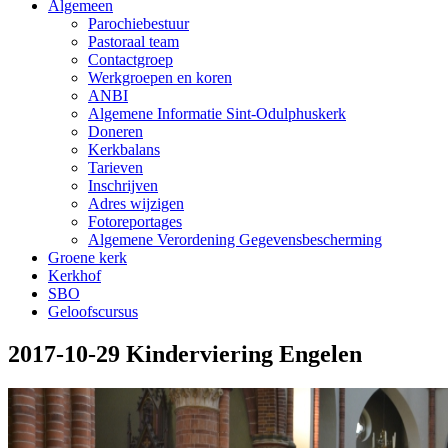
Algemeen
Parochiebestuur
Pastoraal team
Contactgroep
Werkgroepen en koren
ANBI
Algemene Informatie Sint-Odulphuskerk
Doneren
Kerkbalans
Tarieven
Inschrijven
Adres wijzigen
Fotoreportages
Algemene Verordening Gegevensbescherming
Groene kerk
Kerkhof
SBO
Geloofscursus
2017-10-29 Kinderviering Engelen