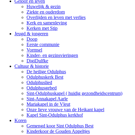
Geloof en leven
Huwelijk & gezin
Ziekte en ouderdom
Overlijden en leven met verlies
Kerk en samenleving
Kerken met Stip
Jeugd & jongeren
Doop
Eerste communie
Vormsel
Kinder- en gezinsvieringen
DigiDulfke
Cultuur & historie
De heilige Odulphus
Odulphuskerk Best
Odulphuslied
Odulphusgebed
Sint-Odulphuskapel ( huidig gezondheidscentrum)
Sint-Annakapel Aarle
Mariakapel in de Vleut
Onze lieve vrouwe van de Heikant kapel
Kapel Sint-Odulphus kerkhof
Koren
Gemengd koor Sint Odulphus Best
Kinderkoor de Gouden Appeltjes