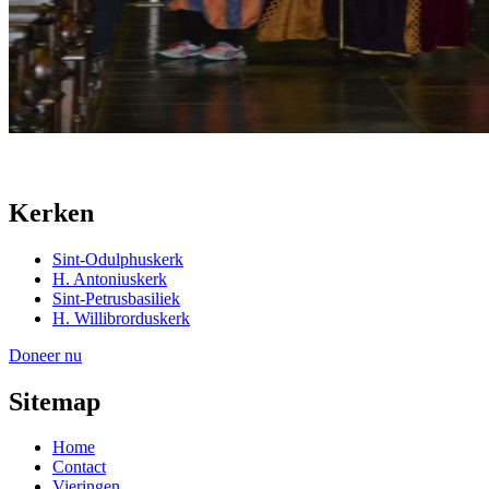
Kerken
Sint-Odulphuskerk
H. Antoniuskerk
Sint-Petrusbasiliek
H. Willibrorduskerk
Doneer nu
Sitemap
Home
Contact
Vieringen