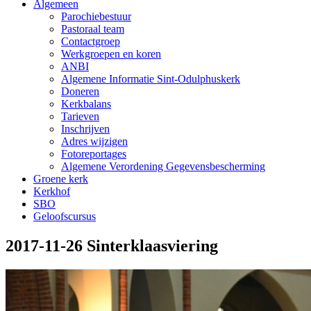
Algemeen
Parochiebestuur
Pastoraal team
Contactgroep
Werkgroepen en koren
ANBI
Algemene Informatie Sint-Odulphuskerk
Doneren
Kerkbalans
Tarieven
Inschrijven
Adres wijzigen
Fotoreportages
Algemene Verordening Gegevensbescherming
Groene kerk
Kerkhof
SBO
Geloofscursus
2017-11-26 Sinterklaasviering