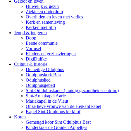
Geloof en leven
Huwelijk & gezin
Ziekte en ouderdom
Overlijden en leven met verlies
Kerk en samenleving
Kerken met Stip
Jeugd & jongeren
Doop
Eerste communie
Vormsel
Kinder- en gezinsvieringen
DigiDulfke
Cultuur & historie
De heilige Odulphus
Odulphuskerk Best
Odulphuslied
Odulphusgebed
Sint-Odulphuskapel ( huidig gezondheidscentrum)
Sint-Annakapel Aarle
Mariakapel in de Vleut
Onze lieve vrouwe van de Heikant kapel
Kapel Sint-Odulphus kerkhof
Koren
Gemengd koor Sint Odulphus Best
Kinderkoor de Gouden Appeltjes