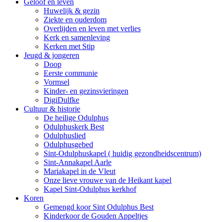
Geloof en leven
Huwelijk & gezin
Ziekte en ouderdom
Overlijden en leven met verlies
Kerk en samenleving
Kerken met Stip
Jeugd & jongeren
Doop
Eerste communie
Vormsel
Kinder- en gezinsvieringen
DigiDulfke
Cultuur & historie
De heilige Odulphus
Odulphuskerk Best
Odulphuslied
Odulphusgebed
Sint-Odulphuskapel ( huidig gezondheidscentrum)
Sint-Annakapel Aarle
Mariakapel in de Vleut
Onze lieve vrouwe van de Heikant kapel
Kapel Sint-Odulphus kerkhof
Koren
Gemengd koor Sint Odulphus Best
Kinderkoor de Gouden Appeltjes