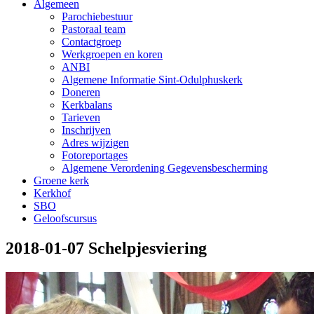
Algemeen
Parochiebestuur
Pastoraal team
Contactgroep
Werkgroepen en koren
ANBI
Algemene Informatie Sint-Odulphuskerk
Doneren
Kerkbalans
Tarieven
Inschrijven
Adres wijzigen
Fotoreportages
Algemene Verordening Gegevensbescherming
Groene kerk
Kerkhof
SBO
Geloofscursus
2018-01-07 Schelpjesviering