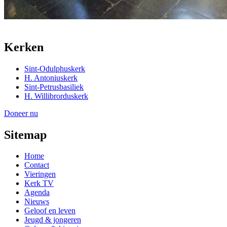
Kerken
Sint-Odulphuskerk
H. Antoniuskerk
Sint-Petrusbasiliek
H. Willibrorduskerk
Doneer nu
Sitemap
Home
Contact
Vieringen
Kerk TV
Agenda
Nieuws
Geloof en leven
Jeugd & jongeren