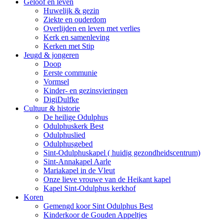
Geloof en leven
Huwelijk & gezin
Ziekte en ouderdom
Overlijden en leven met verlies
Kerk en samenleving
Kerken met Stip
Jeugd & jongeren
Doop
Eerste communie
Vormsel
Kinder- en gezinsvieringen
DigiDulfke
Cultuur & historie
De heilige Odulphus
Odulphuskerk Best
Odulphuslied
Odulphusgebed
Sint-Odulphuskapel ( huidig gezondheidscentrum)
Sint-Annakapel Aarle
Mariakapel in de Vleut
Onze lieve vrouwe van de Heikant kapel
Kapel Sint-Odulphus kerkhof
Koren
Gemengd koor Sint Odulphus Best
Kinderkoor de Gouden Appeltjes