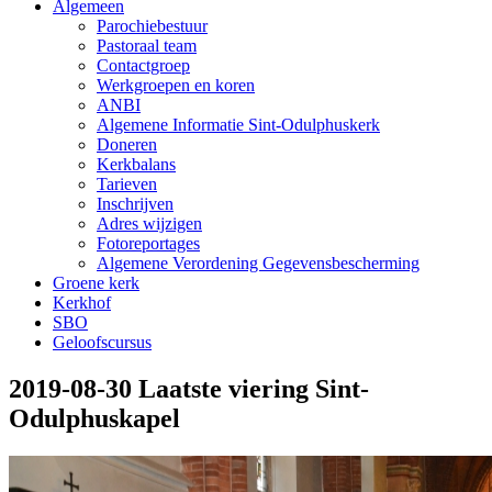
Algemeen
Parochiebestuur
Pastoraal team
Contactgroep
Werkgroepen en koren
ANBI
Algemene Informatie Sint-Odulphuskerk
Doneren
Kerkbalans
Tarieven
Inschrijven
Adres wijzigen
Fotoreportages
Algemene Verordening Gegevensbescherming
Groene kerk
Kerkhof
SBO
Geloofscursus
2019-08-30 Laatste viering Sint-
Odulphuskapel