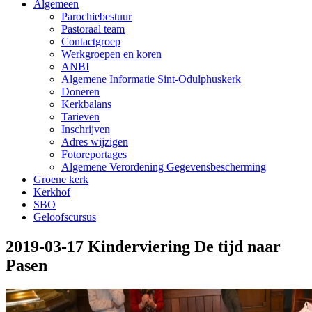
Algemeen
Parochiebestuur
Pastoraal team
Contactgroep
Werkgroepen en koren
ANBI
Algemene Informatie Sint-Odulphuskerk
Doneren
Kerkbalans
Tarieven
Inschrijven
Adres wijzigen
Fotoreportages
Algemene Verordening Gegevensbescherming
Groene kerk
Kerkhof
SBO
Geloofscursus
2019-03-17 Kinderviering De tijd naar
Pasen