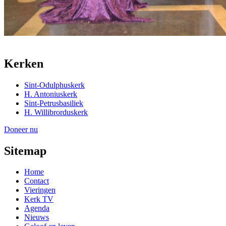
Kerken
Sint-Odulphuskerk
H. Antoniuskerk
Sint-Petrusbasiliek
H. Willibrorduskerk
Doneer nu
Sitemap
Home
Contact
Vieringen
Kerk TV
Agenda
Nieuws