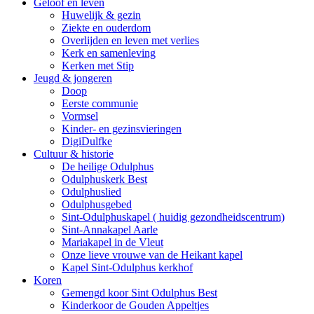
Geloof en leven
Huwelijk & gezin
Ziekte en ouderdom
Overlijden en leven met verlies
Kerk en samenleving
Kerken met Stip
Jeugd & jongeren
Doop
Eerste communie
Vormsel
Kinder- en gezinsvieringen
DigiDulfke
Cultuur & historie
De heilige Odulphus
Odulphuskerk Best
Odulphuslied
Odulphusgebed
Sint-Odulphuskapel ( huidig gezondheidscentrum)
Sint-Annakapel Aarle
Mariakapel in de Vleut
Onze lieve vrouwe van de Heikant kapel
Kapel Sint-Odulphus kerkhof
Koren
Gemengd koor Sint Odulphus Best
Kinderkoor de Gouden Appeltjes