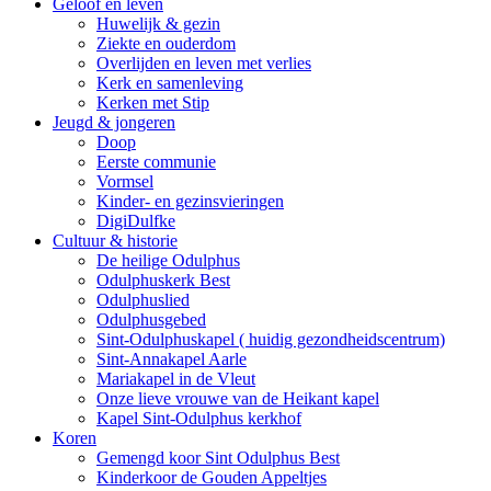
Geloof en leven
Huwelijk & gezin
Ziekte en ouderdom
Overlijden en leven met verlies
Kerk en samenleving
Kerken met Stip
Jeugd & jongeren
Doop
Eerste communie
Vormsel
Kinder- en gezinsvieringen
DigiDulfke
Cultuur & historie
De heilige Odulphus
Odulphuskerk Best
Odulphuslied
Odulphusgebed
Sint-Odulphuskapel ( huidig gezondheidscentrum)
Sint-Annakapel Aarle
Mariakapel in de Vleut
Onze lieve vrouwe van de Heikant kapel
Kapel Sint-Odulphus kerkhof
Koren
Gemengd koor Sint Odulphus Best
Kinderkoor de Gouden Appeltjes