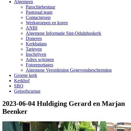
Algemeen
Parochiebestuur
Pastoraal team
Contactgroep
Werkgroepen en koren
ANBI
Algemene Informatie Sint-Odulphuskerk
Doneren
Kerkbalans
Tarieven
Inschrijven
Adres wijzigen
Fotoreportages
Algemene Verordening Gegevensbescherming
Groene kerk
Kerkhof
SBO
Geloofscursus
2023-06-04 Huldiging Gerard en Marjan
Beenker