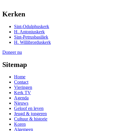
Kerken
Sint-Odulphuskerk
H. Antoniuskerk
Sint-Petrusbasiliek
H. Willibrorduskerk
Doneer nu
Sitemap
Home
Contact
Vieringen
Kerk TV
Agenda
Nieuws
Geloof en leven
Jeugd & jongeren
Cultuur & historie
Koren
Algemeen