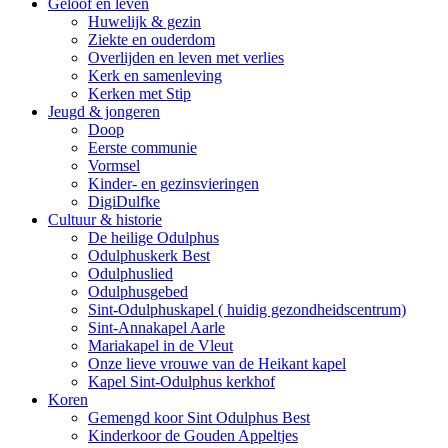
Geloof en leven
Huwelijk & gezin
Ziekte en ouderdom
Overlijden en leven met verlies
Kerk en samenleving
Kerken met Stip
Jeugd & jongeren
Doop
Eerste communie
Vormsel
Kinder- en gezinsvieringen
DigiDulfke
Cultuur & historie
De heilige Odulphus
Odulphuskerk Best
Odulphuslied
Odulphusgebed
Sint-Odulphuskapel ( huidig gezondheidscentrum)
Sint-Annakapel Aarle
Mariakapel in de Vleut
Onze lieve vrouwe van de Heikant kapel
Kapel Sint-Odulphus kerkhof
Koren
Gemengd koor Sint Odulphus Best
Kinderkoor de Gouden Appeltjes